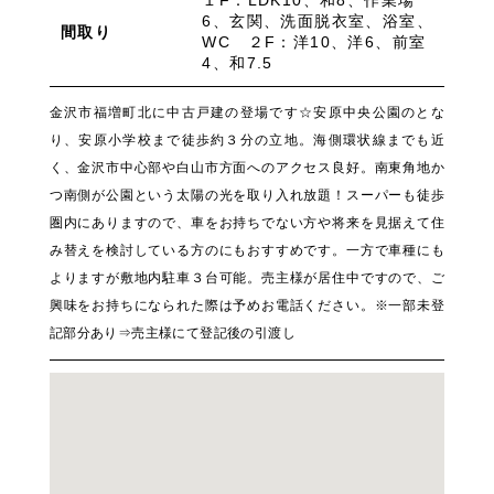
１F：LDK10、和8、作業場
6、玄関、洗面脱衣室、浴室、
間取り
WC ２F：洋10、洋6、前室
4、和7.5
金沢市福増町北に中古戸建の登場です☆安原中央公園のとな
り、安原小学校まで徒歩約３分の立地。海側環状線までも近
く、金沢市中心部や白山市方面へのアクセス良好。南東角地か
つ南側が公園という太陽の光を取り入れ放題！スーパーも徒歩
圏内にありますので、車をお持ちでない方や将来を見据えて住
み替えを検討している方のにもおすすめです。一方で車種にも
よりますが敷地内駐車３台可能。売主様が居住中ですので、ご
興味をお持ちになられた際は予めお電話ください。※一部未登
記部分あり⇒売主様にて登記後の引渡し