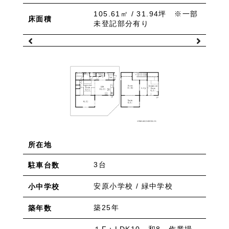
物件を売りたい方へ
ワンルーム 1K 1DK 1LDK
2K/2DK/2LDK
105.61㎡ / 31.94坪 ※一部
物件を買いたい方へ
床面積
未登記部分有り
3K/3DK/3LDK
4K/4DK/4LDK
5K以上
採用情報
プライバシーポリシー
エリア
/
/
金沢市全域
金沢市中心部
南部(野々市方面)
北部(東金沢方面)
中部(金沢駅/県庁方面)
東部(金沢大学方面)
西部(西金沢/西インター)
その他
野々市市
白山市
能美市
小松市
かほく市
河北郡
所在地
3台
駐車台数
安原小学校 / 緑中学校
小中学校
築25年
築年数