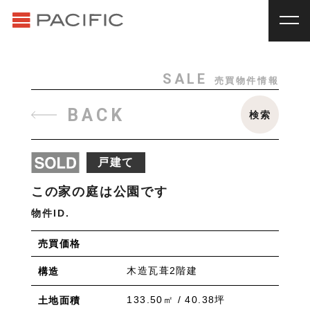
RENT
SALE
賃貸物件一覧
売買物件一覧
RENT
_
賃貸物件一覧
SALE
売買物件情報
賃料
種別
SALE
_
売買物件一覧
BACK
検索
~
戸建
マンション
土地
その他
INVESTMENT
_
投資物件一覧
種別
戸建て
About us
_私たちについて
アパート
マンション
戸建
駐車場
トランク
この家の庭は公園です
Staff
_スタッフ
ルーム
店舗・事務所
物件ID.
Topics
_イベント/企画
入居人数
売買価格
News
_お知らせ
単身
２人暮らし
ファミリー
木造瓦葺2階建
構造
賃貸オーナー様へ
間取り
133.50㎡ / 40.38坪
土地面積