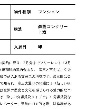
採用情報
物件種別
マンション
鉄筋コンクリー
ACT
_お問い合わせ
構造
ト造
lation
_解約申し込み
入居日
即
air
_修理申し込み
内契約に限り、2月分までフリーレント！3月
※短期解約違約金あり。 彦三と言えば、立派
級で品のある雰囲気の地域です。彦三町は金
ー
/
/
て知られ、彦三大通りの開通により新しい街
は金沢の歴史と文化を感じられる魅力的なエ
は、珍しい分譲賃貸タイプです！ 分譲賃貸な
レベーター、敷地内ゴミ置き場、駐輪場があ