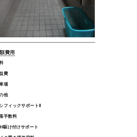
額費用
料
益費
車場
の他
シフィックサポートⅡ
落手数料
4H駆け付けサポート