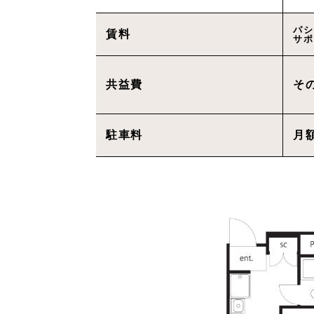
パシ
賃料
サポ
共益費
そ
駐車料
月