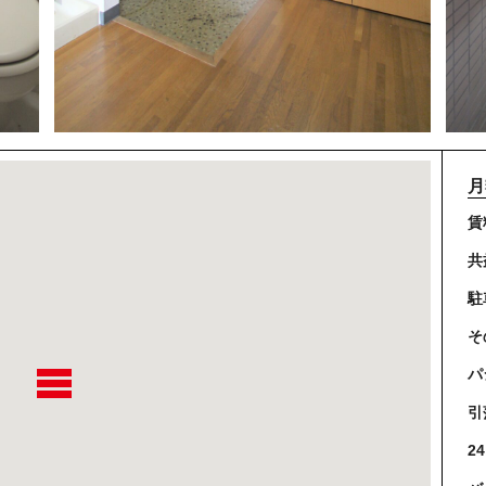
月
賃
共
駐
そ
パ
引
2