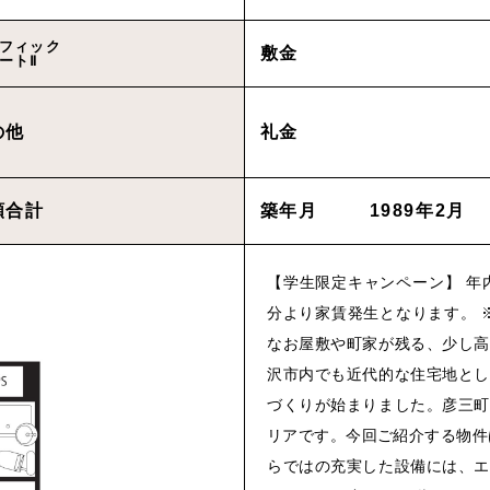
フィック
物件を買いたい方へ
敷金
ートⅡ
CONT
の他
礼金
Cancel
額合計
築年月
1989年2月
Rep
【学生限定キャンペーン】 年
分より家賃発生となります。 
なお屋敷や町家が残る、少し高
プライバシーポリシ
沢市内でも近代的な住宅地とし
づくりが始まりました。彦三町
リアです。今回ご紹介する物件
らではの充実した設備には、エ