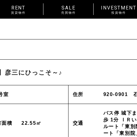
RENT
SALE
INVESTMENT
賃貸物件
売買物件
投資物件
RENT
賃料
~
種別
戸建
マンション
土地
賃貸物件一覧
種別
アパート
マンション
】彦三にひっこそ～♪
入居人数
単身
２人暮らし
ファ
About us
_私たちについて
号室
住所
920-090
間取り
ワンルーム 1K 1DK 1LDK
以上
News
_お知らせ
バス停 城下
金沢市中心
エリア
金沢市全域
歩 1分 ＩＲ
有面積
22.55㎡
交通
東部(金沢大
ルート「東別院
賃貸オーナー様へ
ート「東別院」
野々市市
白山市