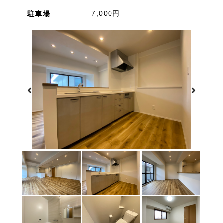
物件を売りたい方へ
ワンルーム 1K 1DK 1LDK
2K/2DK/2LDK
7,000円
駐車場
物件を買いたい方へ
3K/3DK/3LDK
4K/4DK/4LDK
5K以上
採用情報
プライバシーポリシー
エリア
/
/
金沢市全域
金沢市中心部
南部(野々市方面)
北部(東金沢方面)
中部(金沢駅/県庁方面)
東部(金沢大学方面)
西部(西金沢/西インター)
その他
野々市市
白山市
能美市
小松市
かほく市
河北郡