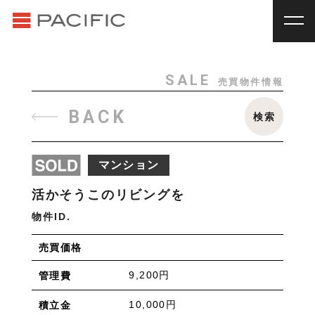
RENT
SALE
賃貸物件一覧
売買物件一覧
RENT
_
賃貸物件一覧
SALE
売買物件情報
賃料
種別
SALE
_
売買物件一覧
BACK
検索
~
戸建
マンション
土地
その他
INVESTMENT
_
投資物件一覧
種別
マンション
About us
_私たちについて
アパート
マンション
戸建
駐車場
トランク
活かそうこのリビングを
Staff
_スタッフ
ルーム
店舗・事務所
物件ID.
Topics
_イベント/企画
入居人数
売買価格
News
_お知らせ
単身
２人暮らし
ファミリー
9,200円
管理費
賃貸オーナー様へ
間取り
10,000円
積立金