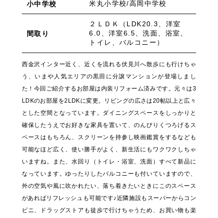
米丸小学校/高岡中学校
小中学校
２ＬＤＫ（LDK20.3、洋室
6.0、洋室6.5、洗面、浴室、
間取り
トイレ、バルコニー）
西金沢インター近く、近くを流れる伏見川へ散歩にも行けちゃ
う、いまや人気エリアの黒田に分譲マンションが登場しまし
た！今回ご紹介するお部屋は内装リフォーム済みです。元々は3
LDKのお部屋を2LDKに変更。リビングの広さは20帖以上と広々
とした空間となっています。ダイニングスペースをしっかりと
確保したうえでお好きな家具を置いて、のんびりくつろげるス
ペースはもちろん、スクリーンを持参し映画鑑賞をするなども
可能なほど広く、使い勝手がよく、新生活にもワクワクしちゃ
いますね。また、水回り（トイレ・浴室、洗面）すべて新品に
なっています。ゆったりしたバルコニーも付いていますので、
外の空気や風に吹かれたい、落ち着きたいときにこのスペース
があればリフレッシュも可能です♪近隣施設もスーパーからコン
ビニ、ドラッグストアも徒歩で行けちゃうため、お買い物も楽