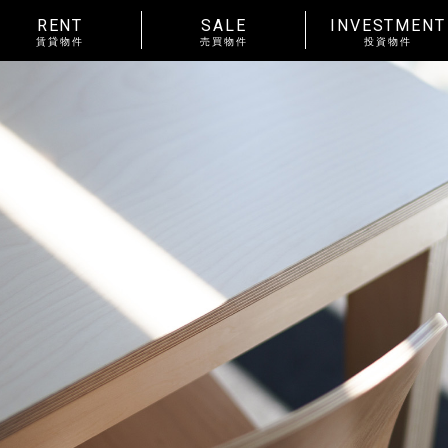
RENT
SALE
INVESTMENT
賃貸物件
売買物件
投資物件
RENT
賃料
~
種別
戸建
マンション
土地
賃貸物件一覧
種別
アパート
マンション
入居人数
単身
２人暮らし
ファ
About us
_私たちについて
間取り
ワンルーム 1K 1DK 1LDK
以上
News
_お知らせ
金沢市中心
エリア
金沢市全域
東部(金沢大
賃貸オーナー様へ
野々市市
白山市