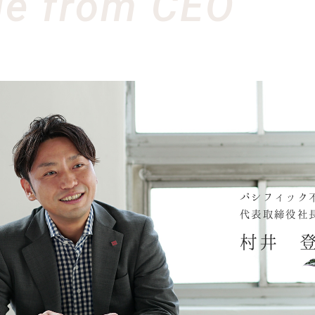
e from CEO
パシフィック
代表取締役社
村井 