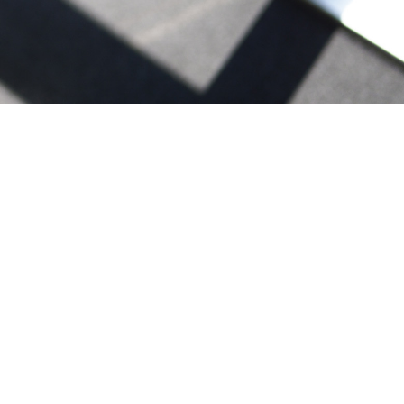
採用情報
ACT
_お問い合わせ
lation
_解約申し込み
air
_修理申し込み
ー
/
/