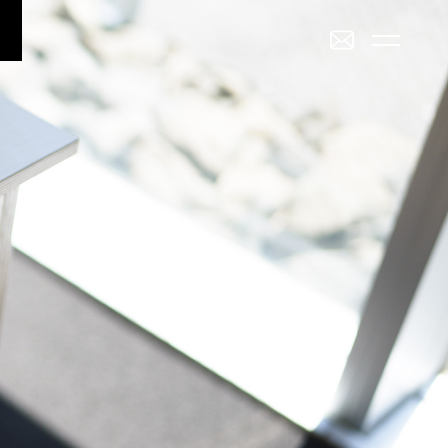
RENT
SALE
賃貸物件一覧
売買物件一覧
SALE
INVESTMENT
その他
売買物件一覧
投資物件一覧
戸建
駐車場
トランクルーム
店舗・事務所
ミリー
Staff
_スタッフ
2K/2DK/2LDK
3K/3DK/3LDK
4K/4DK/4LDK
5K
Topics
_イベント/企画
部
南部(野々市方面)
北部(東金沢方面)
中部(金沢駅/県庁方面)
学方面)
西部(西金沢/西インター)
その他
物件を売りたい方へ
能美市
小松市
かほく市
河北郡