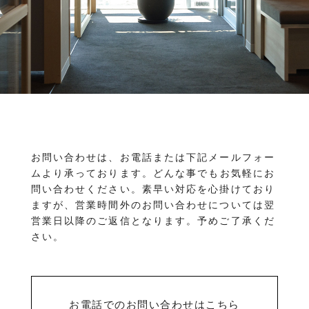
物件を売りたい方へ
ワンルーム 1K 1DK 1LDK
2K/2DK/2LDK
物件を買いたい方へ
3K/3DK/3LDK
4K/4DK/4LDK
5K以上
採用情報
プライバシーポリシー
エリア
/
/
金沢市全域
金沢市中心部
南部(野々市方面)
北部(東金沢方面)
中部(金沢駅/県庁方面)
東部(金沢大学方面)
西部(西金沢/西インター)
その他
お問い合わせは、お電話または下記メールフォー
野々市市
白山市
能美市
小松市
ムより承っております。
どんな事でもお気軽にお
かほく市
河北郡
問い合わせください。素早い対応を心掛けており
ますが、営業時間外のお問い合わせについては翌
営業日以降のご返信となります。予めご了承くだ
さい。
お電話でのお問い合わせはこちら