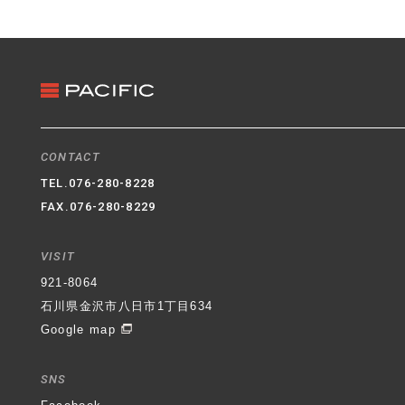
3. クッキー（Cookie）の利用
ホームページではクッキー（Cookie）を利用してお
ります。クッキー（Cookie）を使用する目的はお客
様がホームページを再訪された際に便利にお使い頂
くことを目的に使用しており、お客様のプライバシ
ーを侵害するものではありません。
4. 適用範囲
CONTACT
本プライバシーポリシーはホームページ内にのみ適
TEL.
076-280-8228
用されます。ホームページからリンクの張られてい
FAX.076-280-8229
る他のサイトでの個人情報保護については一切の責
任を負いません。
VISIT
石川県金沢市八日市1丁目634番地
パシフィック不動
921-8064
産株式会社
代表取締役社長 村井 登
制定日 平成
石川県金沢市八日市1丁目634
30年6月1日
Google map
SNS