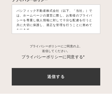
プライバシーポリシー
パシフィック不動産株式会社（以下、「当社」）で
は、ホームページの運営に際し、お客様のプライバ
シーを尊重し個人情報に対して十分な配慮を行うと
共に大切に保護し、適正な管理を行うことに努めて
おります。
1. 個人情報利用目的
プライバシーポリシーにご同意の上、
お客様の個人情報は、原則として、当社のサービス
送信してください。
に関する情報をご提供する目的や当社に対するご意
プライバシーポリシーに同意する*
見、ご要望に関する今後の改善、及び、問い合せに
関するご回答のために利用致します。 それ以外の目
的で利用する場合は個人情報をご提供いただく際に
予め目的を明示しておりますのでご確認下さい。
2. 第三者への情報提供
お客様の個人情報は、以下の場合を除き第三者に開
示、提供、譲渡、することは致しません。
1.法的拘
束力がある第三者機関からの開示要求がある場合
2.
お客様本人の同意があった場合