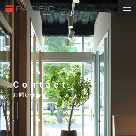
RENT
SALE
賃貸物件一覧
売買物件一覧
RENT
_
賃貸物件一覧
賃料
種別
SALE
_
売買物件一覧
~
戸建
マンション
土地
その他
INVESTMENT
_
投資物件一覧
種別
About us
_私たちについて
アパート
マンション
戸建
駐車場
トランク
Contact
Staff
_スタッフ
ルーム
店舗・事務所
お問い合わせ
Topics
_イベント/企画
入居人数
News
_お知らせ
単身
２人暮らし
ファミリー
賃貸オーナー様へ
間取り