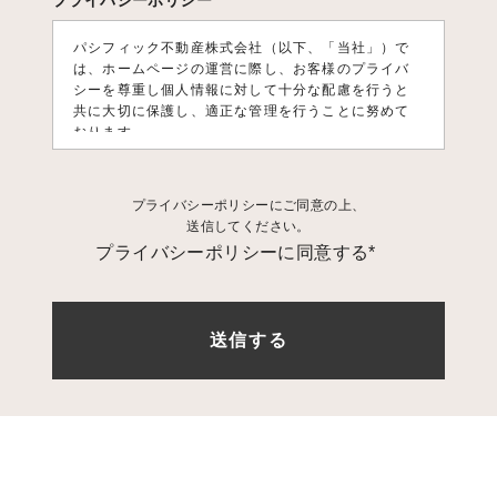
プライバシーポリシー
パシフィック不動産株式会社（以下、「当社」）で
は、ホームページの運営に際し、お客様のプライバ
シーを尊重し個人情報に対して十分な配慮を行うと
共に大切に保護し、適正な管理を行うことに努めて
おります。
1. 個人情報利用目的
プライバシーポリシーにご同意の上、
お客様の個人情報は、原則として、当社のサービス
送信してください。
に関する情報をご提供する目的や当社に対するご意
プライバシーポリシーに同意する*
見、ご要望に関する今後の改善、及び、問い合せに
関するご回答のために利用致します。 それ以外の目
的で利用する場合は個人情報をご提供いただく際に
予め目的を明示しておりますのでご確認下さい。
2. 第三者への情報提供
お客様の個人情報は、以下の場合を除き第三者に開
示、提供、譲渡、することは致しません。
1.法的拘
束力がある第三者機関からの開示要求がある場合
2.
お客様本人の同意があった場合