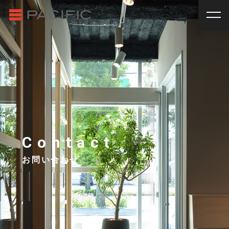
RENT
SALE
賃貸物件一覧
売買物件一覧
RENT
_
賃貸物件一覧
賃料
種別
SALE
_
売買物件一覧
~
戸建
マンション
土地
その他
INVESTMENT
_
投資物件一覧
種別
About us
_私たちについて
アパート
マンション
戸建
駐車場
トランク
Contact
Staff
_スタッフ
ルーム
店舗・事務所
お問い合わせ
Topics
_イベント/企画
入居人数
News
_お知らせ
単身
２人暮らし
ファミリー
賃貸オーナー様へ
間取り