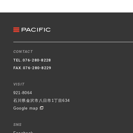
3. クッキー（Cookie）の利用
ホームページではクッキー（Cookie）を利用してお
ります。クッキー（Cookie）を使用する目的はお客
様がホームページを再訪された際に便利にお使い頂
くことを目的に使用しており、お客様のプライバシ
ーを侵害するものではありません。
4. 適用範囲
CONTACT
本プライバシーポリシーはホームページ内にのみ適
TEL.
076-280-8228
用されます。ホームページからリンクの張られてい
FAX.076-280-8229
る他のサイトでの個人情報保護については一切の責
任を負いません。
VISIT
石川県金沢市八日市1丁目634番地
パシフィック不動
921-8064
産株式会社
代表取締役社長 村井 登
制定日 平成
石川県金沢市八日市1丁目634
30年6月1日
Google map
SNS