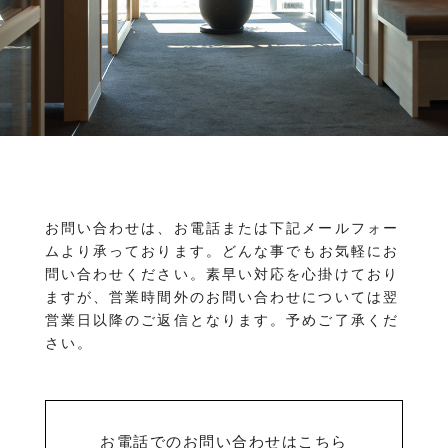
物件を売りたい方へ
ワンルーム 1K 1DK 1LDK
2K/2DK/2LDK
物件を買いたい方へ
3K/3DK/3LDK
4K/4DK/4LDK
5K以上
採用情報
プライバシーポリシー
エリア
/
/
金沢市全域
金沢市中心部
南部(野々市方面)
北部(東金沢方面)
中部(金沢駅/県庁方面)
東部(金沢大学方面)
西部(西金沢/西インター)
その他
お問い合わせは、お電話または下記メールフォー
野々市市
白山市
能美市
小松市
ムより承っております。
どんな事でもお気軽にお
かほく市
河北郡
問い合わせください。素早い対応を心掛けており
ますが、営業時間外のお問い合わせについては翌
営業日以降のご返信となります。予めご了承くだ
さい。
お電話でのお問い合わせはこちら