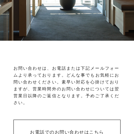
物件を売りたい方へ
ワンルーム 1K 1DK 1LDK
2K/2DK/2LDK
物件を買いたい方へ
3K/3DK/3LDK
4K/4DK/4LDK
5K以上
採用情報
プライバシーポリシー
エリア
/
/
金沢市全域
金沢市中心部
南部(野々市方面)
北部(東金沢方面)
中部(金沢駅/県庁方面)
東部(金沢大学方面)
西部(西金沢/西インター)
その他
お問い合わせは、お電話または下記メールフォー
野々市市
白山市
能美市
小松市
ムより承っております。
どんな事でもお気軽にお
かほく市
河北郡
問い合わせください。素早い対応を心掛けており
ますが、営業時間外のお問い合わせについては翌
営業日以降のご返信となります。予めご了承くだ
さい。
お電話でのお問い合わせはこちら