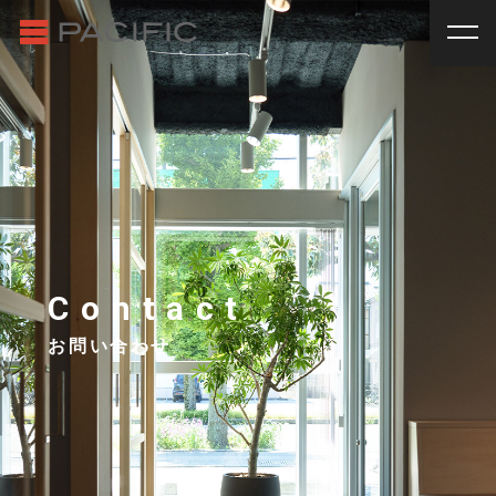
RENT
SALE
賃貸物件一覧
売買物件一覧
RENT
_
賃貸物件一覧
賃料
種別
SALE
_
売買物件一覧
~
戸建
マンション
土地
その他
INVESTMENT
_
投資物件一覧
種別
About us
_私たちについて
アパート
マンション
戸建
駐車場
トランク
Contact
Staff
_スタッフ
ルーム
店舗・事務所
お問い合わせ
Topics
_イベント/企画
入居人数
News
_お知らせ
単身
２人暮らし
ファミリー
賃貸オーナー様へ
間取り