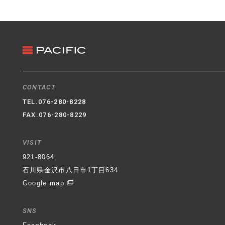
3. クッキー（Cookie）の利用
ホームページではクッキー（Cookie）を利用してお
ります。クッキー（Cookie）を使用する目的はお客
様がホームページを再訪された際に便利にお使い頂
くことを目的に使用しており、お客様のプライバシ
ーを侵害するものではありません。
4. 適用範囲
CONTACT
本プライバシーポリシーはホームページ内にのみ適
TEL.
076-280-8228
用されます。ホームページからリンクの張られてい
FAX.076-280-8229
る他のサイトでの個人情報保護については一切の責
任を負いません。
VISIT
石川県金沢市八日市1丁目634番地
パシフィック不動
921-8064
産株式会社
代表取締役社長 村井 登
制定日 平成
石川県金沢市八日市1丁目634
30年6月1日
Google map
SNS