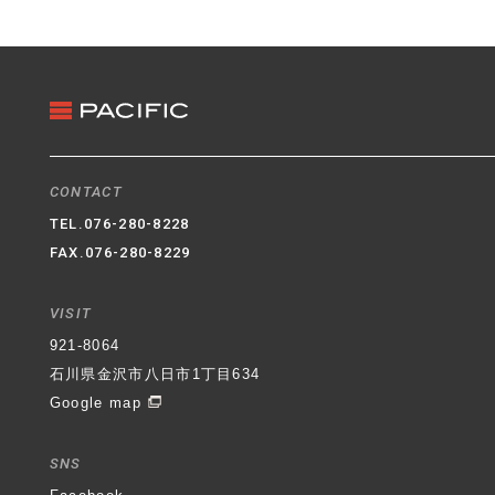
3. クッキー（Cookie）の利用
ホームページではクッキー（Cookie）を利用してお
ります。クッキー（Cookie）を使用する目的はお客
様がホームページを再訪された際に便利にお使い頂
くことを目的に使用しており、お客様のプライバシ
ーを侵害するものではありません。
4. 適用範囲
CONTACT
本プライバシーポリシーはホームページ内にのみ適
TEL.
076-280-8228
用されます。ホームページからリンクの張られてい
FAX.076-280-8229
る他のサイトでの個人情報保護については一切の責
任を負いません。
VISIT
石川県金沢市八日市1丁目634番地
パシフィック不動
921-8064
産株式会社
代表取締役社長 村井 登
制定日 平成
石川県金沢市八日市1丁目634
30年6月1日
Google map
SNS