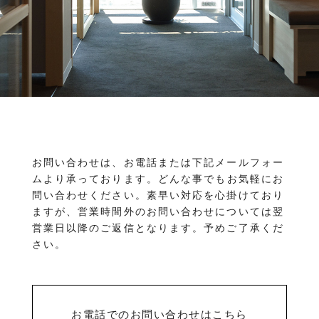
物件を売りたい方へ
ワンルーム 1K 1DK 1LDK
2K/2DK/2LDK
物件を買いたい方へ
3K/3DK/3LDK
4K/4DK/4LDK
5K以上
採用情報
プライバシーポリシー
エリア
/
/
金沢市全域
金沢市中心部
南部(野々市方面)
北部(東金沢方面)
中部(金沢駅/県庁方面)
東部(金沢大学方面)
西部(西金沢/西インター)
その他
お問い合わせは、お電話または下記メールフォー
野々市市
白山市
能美市
小松市
ムより承っております。
どんな事でもお気軽にお
かほく市
河北郡
問い合わせください。素早い対応を心掛けており
ますが、営業時間外のお問い合わせについては翌
営業日以降のご返信となります。予めご了承くだ
さい。
お電話でのお問い合わせはこちら