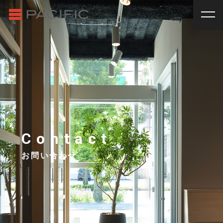
RENT
SALE
賃貸物件一覧
売買物件一覧
RENT
_
賃貸物件一覧
賃料
種別
SALE
_
売買物件一覧
~
戸建
マンション
土地
その他
INVESTMENT
_
投資物件一覧
種別
About us
_私たちについて
アパート
マンション
戸建
駐車場
トランク
Contact
Staff
_スタッフ
ルーム
店舗・事務所
お問い合わせ
Topics
_イベント/企画
入居人数
News
_お知らせ
単身
２人暮らし
ファミリー
賃貸オーナー様へ
間取り