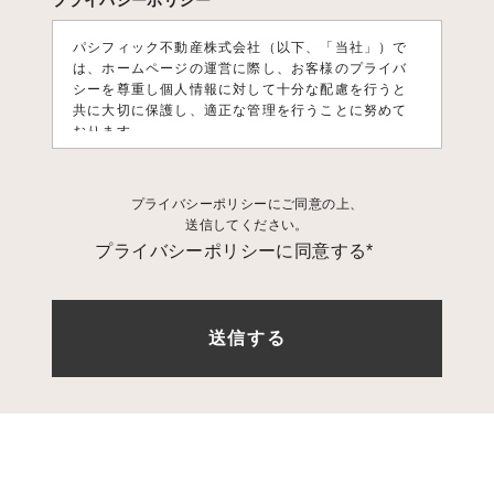
プライバシーポリシー
パシフィック不動産株式会社（以下、「当社」）で
は、ホームページの運営に際し、お客様のプライバ
シーを尊重し個人情報に対して十分な配慮を行うと
共に大切に保護し、適正な管理を行うことに努めて
おります。
1. 個人情報利用目的
プライバシーポリシーにご同意の上、
お客様の個人情報は、原則として、当社のサービス
送信してください。
に関する情報をご提供する目的や当社に対するご意
プライバシーポリシーに同意する*
見、ご要望に関する今後の改善、及び、問い合せに
関するご回答のために利用致します。 それ以外の目
的で利用する場合は個人情報をご提供いただく際に
予め目的を明示しておりますのでご確認下さい。
2. 第三者への情報提供
お客様の個人情報は、以下の場合を除き第三者に開
示、提供、譲渡、することは致しません。
1.法的拘
束力がある第三者機関からの開示要求がある場合
2.
お客様本人の同意があった場合