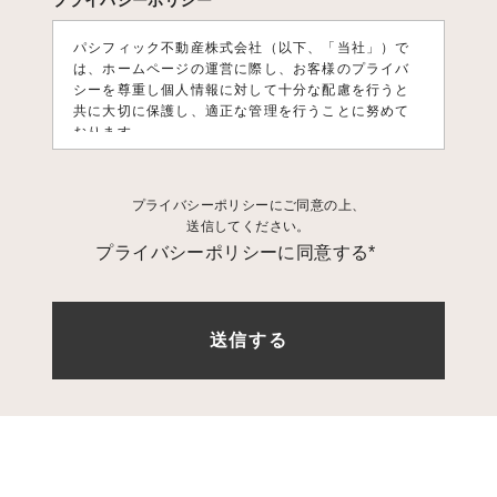
プライバシーポリシー
パシフィック不動産株式会社（以下、「当社」）で
は、ホームページの運営に際し、お客様のプライバ
シーを尊重し個人情報に対して十分な配慮を行うと
共に大切に保護し、適正な管理を行うことに努めて
おります。
1. 個人情報利用目的
プライバシーポリシーにご同意の上、
お客様の個人情報は、原則として、当社のサービス
送信してください。
に関する情報をご提供する目的や当社に対するご意
プライバシーポリシーに同意する*
見、ご要望に関する今後の改善、及び、問い合せに
関するご回答のために利用致します。 それ以外の目
的で利用する場合は個人情報をご提供いただく際に
予め目的を明示しておりますのでご確認下さい。
2. 第三者への情報提供
お客様の個人情報は、以下の場合を除き第三者に開
示、提供、譲渡、することは致しません。
1.法的拘
束力がある第三者機関からの開示要求がある場合
2.
お客様本人の同意があった場合