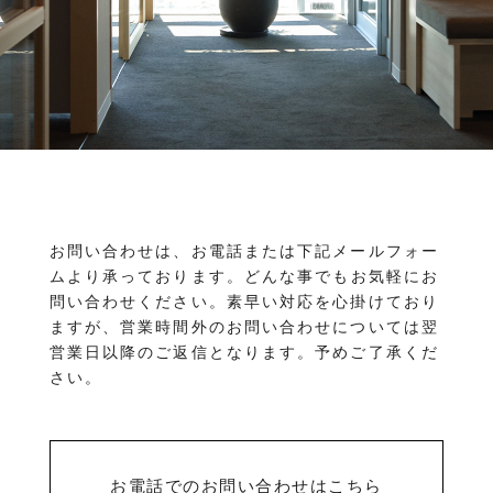
物件を売りたい方へ
ワンルーム 1K 1DK 1LDK
2K/2DK/2LDK
物件を買いたい方へ
3K/3DK/3LDK
4K/4DK/4LDK
5K以上
採用情報
プライバシーポリシー
エリア
/
/
金沢市全域
金沢市中心部
南部(野々市方面)
北部(東金沢方面)
中部(金沢駅/県庁方面)
東部(金沢大学方面)
西部(西金沢/西インター)
その他
お問い合わせは、お電話または下記メールフォー
野々市市
白山市
能美市
小松市
ムより承っております。
どんな事でもお気軽にお
かほく市
河北郡
問い合わせください。素早い対応を心掛けており
ますが、営業時間外のお問い合わせについては翌
営業日以降のご返信となります。予めご了承くだ
さい。
お電話でのお問い合わせはこちら