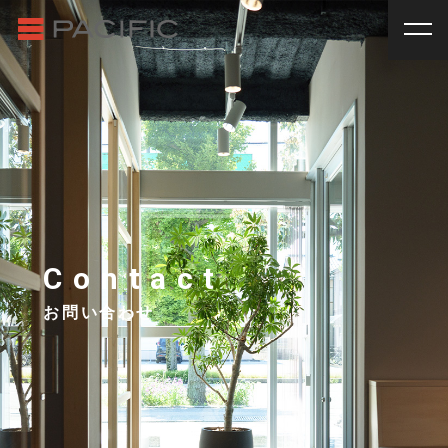
RENT
SALE
賃貸物件一覧
売買物件一覧
RENT
_
賃貸物件一覧
賃料
種別
SALE
_
売買物件一覧
~
戸建
マンション
土地
その他
INVESTMENT
_
投資物件一覧
種別
About us
_私たちについて
アパート
マンション
戸建
駐車場
トランク
Contact
Staff
_スタッフ
ルーム
店舗・事務所
お問い合わせ
Topics
_イベント/企画
入居人数
News
_お知らせ
単身
２人暮らし
ファミリー
賃貸オーナー様へ
間取り