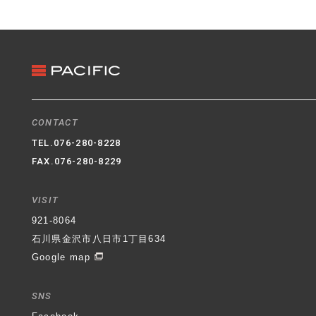
3. クッキー（Cookie）の利用
ホームページではクッキー（Cookie）を利用してお
ります。クッキー（Cookie）を使用する目的はお客
様がホームページを再訪された際に便利にお使い頂
くことを目的に使用しており、お客様のプライバシ
ーを侵害するものではありません。
4. 適用範囲
CONTACT
本プライバシーポリシーはホームページ内にのみ適
TEL.
076-280-8228
用されます。ホームページからリンクの張られてい
FAX.076-280-8229
る他のサイトでの個人情報保護については一切の責
任を負いません。
VISIT
石川県金沢市八日市1丁目634番地
パシフィック不動
921-8064
産株式会社
代表取締役社長 村井 登
制定日 平成
石川県金沢市八日市1丁目634
30年6月1日
Google map
SNS