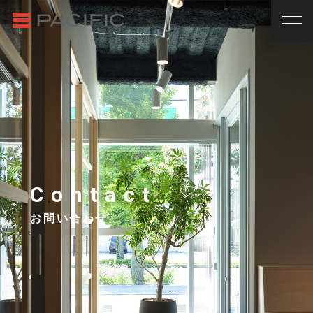
RENT
SALE
賃貸物件一覧
売買物件一覧
RENT
_
賃貸物件一覧
賃料
種別
SALE
_
売買物件一覧
~
戸建
マンション
土地
その他
INVESTMENT
_
投資物件一覧
種別
About us
_私たちについて
アパート
マンション
戸建
駐車場
トランク
Contact
Staff
_スタッフ
ルーム
店舗・事務所
お問い合わせ
Topics
_イベント/企画
入居人数
News
_お知らせ
単身
２人暮らし
ファミリー
賃貸オーナー様へ
間取り