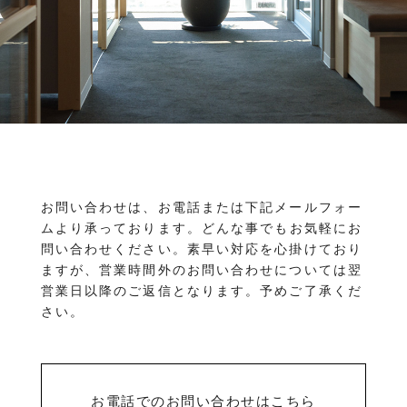
物件を売りたい方へ
ワンルーム 1K 1DK 1LDK
2K/2DK/2LDK
物件を買いたい方へ
3K/3DK/3LDK
4K/4DK/4LDK
5K以上
採用情報
プライバシーポリシー
エリア
/
/
金沢市全域
金沢市中心部
南部(野々市方面)
北部(東金沢方面)
中部(金沢駅/県庁方面)
東部(金沢大学方面)
西部(西金沢/西インター)
その他
お問い合わせは、お電話または下記メールフォー
野々市市
白山市
能美市
小松市
ムより承っております。
どんな事でもお気軽にお
かほく市
河北郡
問い合わせください。素早い対応を心掛けており
ますが、営業時間外のお問い合わせについては翌
営業日以降のご返信となります。予めご了承くだ
さい。
お電話でのお問い合わせはこちら