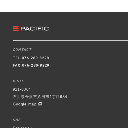
3. クッキー（Cookie）の利用
ホームページではクッキー（Cookie）を利用してお
ります。クッキー（Cookie）を使用する目的はお客
様がホームページを再訪された際に便利にお使い頂
くことを目的に使用しており、お客様のプライバシ
ーを侵害するものではありません。
4. 適用範囲
CONTACT
本プライバシーポリシーはホームページ内にのみ適
TEL.
076-280-8228
用されます。ホームページからリンクの張られてい
FAX.076-280-8229
る他のサイトでの個人情報保護については一切の責
任を負いません。
VISIT
石川県金沢市八日市1丁目634番地
パシフィック不動
921-8064
産株式会社
代表取締役社長 村井 登
制定日 平成
石川県金沢市八日市1丁目634
30年6月1日
Google map
SNS