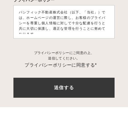
プライバシーポリシー
パシフィック不動産株式会社（以下、「当社」）で
は、ホームページの運営に際し、お客様のプライバ
シーを尊重し個人情報に対して十分な配慮を行うと
共に大切に保護し、適正な管理を行うことに努めて
おります。
1. 個人情報利用目的
プライバシーポリシーにご同意の上、
お客様の個人情報は、原則として、当社のサービス
送信してください。
に関する情報をご提供する目的や当社に対するご意
プライバシーポリシーに同意する*
見、ご要望に関する今後の改善、及び、問い合せに
関するご回答のために利用致します。 それ以外の目
的で利用する場合は個人情報をご提供いただく際に
予め目的を明示しておりますのでご確認下さい。
2. 第三者への情報提供
お客様の個人情報は、以下の場合を除き第三者に開
示、提供、譲渡、することは致しません。
1.法的拘
束力がある第三者機関からの開示要求がある場合
2.
お客様本人の同意があった場合