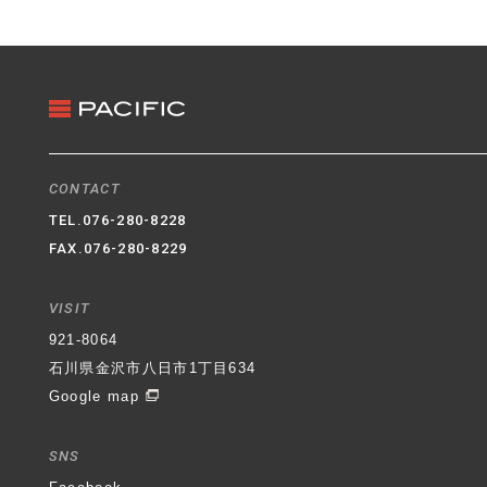
3. クッキー（Cookie）の利用
ホームページではクッキー（Cookie）を利用してお
ります。クッキー（Cookie）を使用する目的はお客
様がホームページを再訪された際に便利にお使い頂
くことを目的に使用しており、お客様のプライバシ
ーを侵害するものではありません。
4. 適用範囲
CONTACT
本プライバシーポリシーはホームページ内にのみ適
TEL.
076-280-8228
用されます。ホームページからリンクの張られてい
FAX.076-280-8229
る他のサイトでの個人情報保護については一切の責
任を負いません。
VISIT
石川県金沢市八日市1丁目634番地
パシフィック不動
921-8064
産株式会社
代表取締役社長 村井 登
制定日 平成
石川県金沢市八日市1丁目634
30年6月1日
Google map
SNS