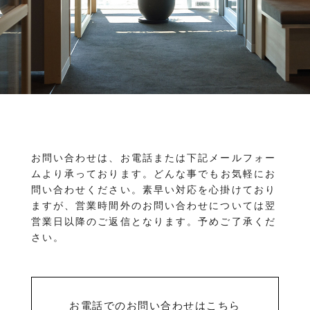
物件を売りたい方へ
ワンルーム 1K 1DK 1LDK
2K/2DK/2LDK
物件を買いたい方へ
3K/3DK/3LDK
4K/4DK/4LDK
5K以上
採用情報
プライバシーポリシー
エリア
/
/
金沢市全域
金沢市中心部
南部(野々市方面)
北部(東金沢方面)
中部(金沢駅/県庁方面)
東部(金沢大学方面)
西部(西金沢/西インター)
その他
お問い合わせは、お電話または下記メールフォー
野々市市
白山市
能美市
小松市
ムより承っております。
どんな事でもお気軽にお
かほく市
河北郡
問い合わせください。素早い対応を心掛けており
ますが、営業時間外のお問い合わせについては翌
営業日以降のご返信となります。予めご了承くだ
さい。
お電話でのお問い合わせはこちら