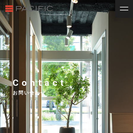
RENT
SALE
賃貸物件一覧
売買物件一覧
RENT
_
賃貸物件一覧
賃料
種別
SALE
_
売買物件一覧
~
戸建
マンション
土地
その他
INVESTMENT
_
投資物件一覧
種別
About us
_私たちについて
アパート
マンション
戸建
駐車場
トランク
Contact
Staff
_スタッフ
ルーム
店舗・事務所
お問い合わせ
Topics
_イベント/企画
入居人数
News
_お知らせ
単身
２人暮らし
ファミリー
賃貸オーナー様へ
間取り