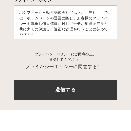
プライバシーポリシー
パシフィック不動産株式会社（以下、「当社」）で
は、ホームページの運営に際し、お客様のプライバ
シーを尊重し個人情報に対して十分な配慮を行うと
共に大切に保護し、適正な管理を行うことに努めて
おります。
1. 個人情報利用目的
プライバシーポリシーにご同意の上、
お客様の個人情報は、原則として、当社のサービス
送信してください。
に関する情報をご提供する目的や当社に対するご意
プライバシーポリシーに同意する*
見、ご要望に関する今後の改善、及び、問い合せに
関するご回答のために利用致します。 それ以外の目
的で利用する場合は個人情報をご提供いただく際に
予め目的を明示しておりますのでご確認下さい。
2. 第三者への情報提供
お客様の個人情報は、以下の場合を除き第三者に開
示、提供、譲渡、することは致しません。
1.法的拘
束力がある第三者機関からの開示要求がある場合
2.
お客様本人の同意があった場合