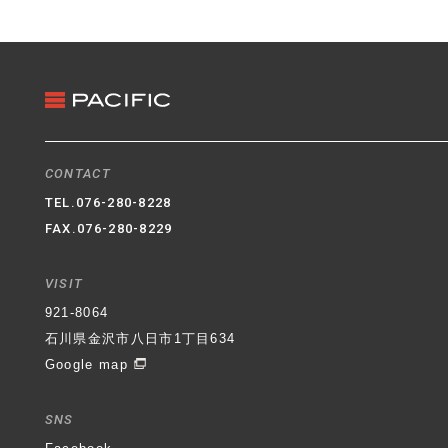
3. クッキー（Cookie）の利用
ホームページではクッキー（Cookie）を利用してお
ります。クッキー（Cookie）を使用する目的はお客
様がホームページを再訪された際に便利にお使い頂
くことを目的に使用しており、お客様のプライバシ
ーを侵害するものではありません。
4. 適用範囲
CONTACT
本プライバシーポリシーはホームページ内にのみ適
TEL.
076-280-8228
用されます。ホームページからリンクの張られてい
FAX.076-280-8229
る他のサイトでの個人情報保護については一切の責
任を負いません。
VISIT
石川県金沢市八日市1丁目634番地
パシフィック不動
921-8064
産株式会社
代表取締役社長 村井 登
制定日 平成
石川県金沢市八日市1丁目634
30年6月1日
Google map
SNS