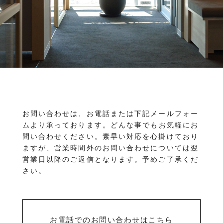
物件を売りたい方へ
ワンルーム 1K 1DK 1LDK
2K/2DK/2LDK
物件を買いたい方へ
3K/3DK/3LDK
4K/4DK/4LDK
5K以上
採用情報
プライバシーポリシー
エリア
/
/
金沢市全域
金沢市中心部
南部(野々市方面)
北部(東金沢方面)
中部(金沢駅/県庁方面)
東部(金沢大学方面)
西部(西金沢/西インター)
その他
お問い合わせは、お電話または下記メールフォー
野々市市
白山市
能美市
小松市
ムより承っております。
どんな事でもお気軽にお
かほく市
河北郡
問い合わせください。素早い対応を心掛けており
ますが、営業時間外のお問い合わせについては翌
営業日以降のご返信となります。予めご了承くだ
さい。
お電話でのお問い合わせはこちら