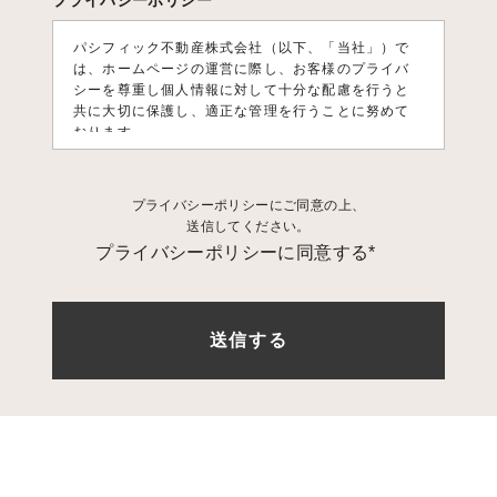
プライバシーポリシー
パシフィック不動産株式会社（以下、「当社」）で
は、ホームページの運営に際し、お客様のプライバ
シーを尊重し個人情報に対して十分な配慮を行うと
共に大切に保護し、適正な管理を行うことに努めて
おります。
1. 個人情報利用目的
プライバシーポリシーにご同意の上、
お客様の個人情報は、原則として、当社のサービス
送信してください。
に関する情報をご提供する目的や当社に対するご意
プライバシーポリシーに同意する*
見、ご要望に関する今後の改善、及び、問い合せに
関するご回答のために利用致します。 それ以外の目
的で利用する場合は個人情報をご提供いただく際に
予め目的を明示しておりますのでご確認下さい。
2. 第三者への情報提供
お客様の個人情報は、以下の場合を除き第三者に開
示、提供、譲渡、することは致しません。
1.法的拘
束力がある第三者機関からの開示要求がある場合
2.
お客様本人の同意があった場合