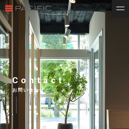
RENT
SALE
賃貸物件一覧
売買物件一覧
RENT
_
賃貸物件一覧
賃料
種別
SALE
_
売買物件一覧
~
戸建
マンション
土地
その他
INVESTMENT
_
投資物件一覧
種別
About us
_私たちについて
アパート
マンション
戸建
駐車場
トランク
Contact
Staff
_スタッフ
ルーム
店舗・事務所
お問い合わせ
Topics
_イベント/企画
入居人数
News
_お知らせ
単身
２人暮らし
ファミリー
賃貸オーナー様へ
間取り