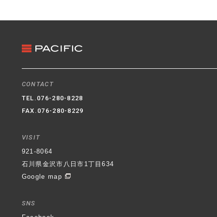
3. クッキー（Cookie）の利用
ホームページではクッキー（Cookie）を利用してお
ります。クッキー（Cookie）を使用する目的はお客
様がホームページを再訪された際に便利にお使い頂
くことを目的に使用しており、お客様のプライバシ
ーを侵害するものではありません。
4. 適用範囲
CONTACT
本プライバシーポリシーはホームページ内にのみ適
TEL.
076-280-8228
用されます。ホームページからリンクの張られてい
FAX.076-280-8229
る他のサイトでの個人情報保護については一切の責
任を負いません。
VISIT
石川県金沢市八日市1丁目634番地
パシフィック不動
921-8064
産株式会社
代表取締役社長 村井 登
制定日 平成
石川県金沢市八日市1丁目634
30年6月1日
Google map
SNS