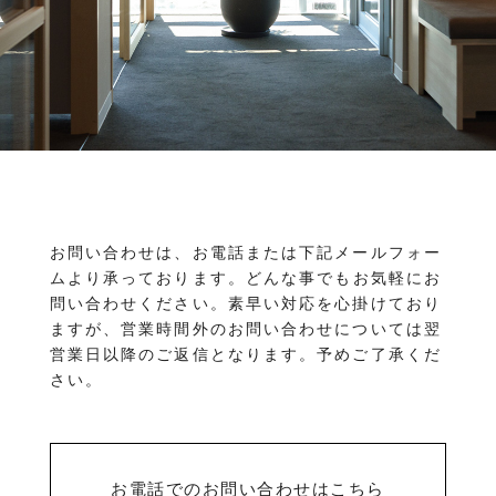
物件を売りたい方へ
ワンルーム 1K 1DK 1LDK
2K/2DK/2LDK
物件を買いたい方へ
3K/3DK/3LDK
4K/4DK/4LDK
5K以上
採用情報
プライバシーポリシー
エリア
/
/
金沢市全域
金沢市中心部
南部(野々市方面)
北部(東金沢方面)
中部(金沢駅/県庁方面)
東部(金沢大学方面)
西部(西金沢/西インター)
その他
お問い合わせは、お電話または下記メールフォー
野々市市
白山市
能美市
小松市
ムより承っております。
どんな事でもお気軽にお
かほく市
河北郡
問い合わせください。素早い対応を心掛けており
ますが、営業時間外のお問い合わせについては翌
営業日以降のご返信となります。予めご了承くだ
さい。
お電話でのお問い合わせはこちら