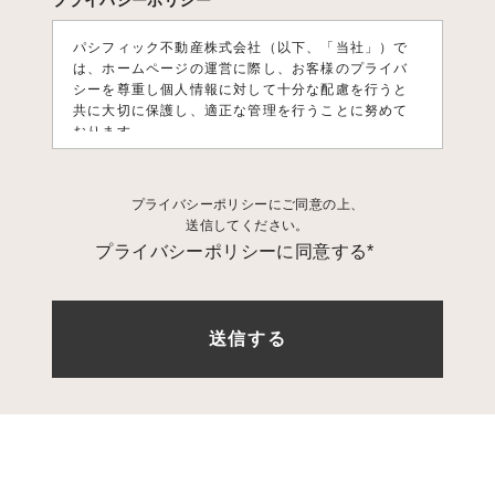
プライバシーポリシー
パシフィック不動産株式会社（以下、「当社」）で
は、ホームページの運営に際し、お客様のプライバ
シーを尊重し個人情報に対して十分な配慮を行うと
共に大切に保護し、適正な管理を行うことに努めて
おります。
1. 個人情報利用目的
プライバシーポリシーにご同意の上、
お客様の個人情報は、原則として、当社のサービス
送信してください。
に関する情報をご提供する目的や当社に対するご意
プライバシーポリシーに同意する*
見、ご要望に関する今後の改善、及び、問い合せに
関するご回答のために利用致します。 それ以外の目
的で利用する場合は個人情報をご提供いただく際に
予め目的を明示しておりますのでご確認下さい。
2. 第三者への情報提供
お客様の個人情報は、以下の場合を除き第三者に開
示、提供、譲渡、することは致しません。
1.法的拘
束力がある第三者機関からの開示要求がある場合
2.
お客様本人の同意があった場合