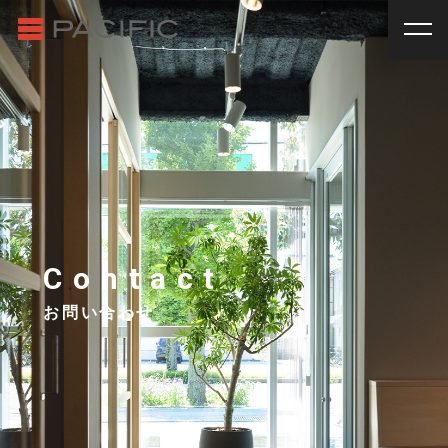
RENT
SALE
賃貸物件一覧
売買物件一覧
RENT
_
賃貸物件一覧
賃料
種別
SALE
_
売買物件一覧
~
戸建
マンション
土地
その他
INVESTMENT
_
投資物件一覧
種別
About us
_私たちについて
アパート
マンション
戸建
駐車場
トランク
Contact
Staff
_スタッフ
ルーム
店舗・事務所
お問い合わせ
Topics
_イベント/企画
入居人数
News
_お知らせ
単身
２人暮らし
ファミリー
賃貸オーナー様へ
間取り