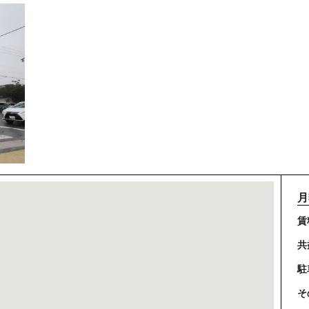
月
賃
共
駐
そ