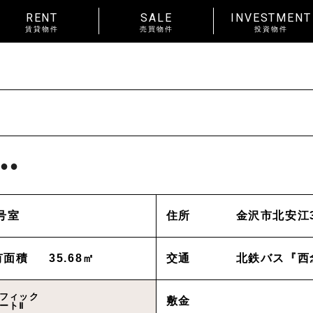
RENT
SALE
INVESTMENT
賃貸物件
売買物件
投資物件
RENT
賃料
~
種別
戸建
マンション
土地
賃貸物件一覧
種別
アパート
マンション
●●
入居人数
単身
２人暮らし
ファ
About us
_私たちについて
号室
住所
金沢市北安江
間取り
ワンルーム 1K 1DK 1LDK
以上
News
_お知らせ
有面積
35.68㎡
交通
北鉄バス『西
金沢市中心
エリア
金沢市全域
東部(金沢大
賃貸オーナー様へ
フィック
敷金
ートⅡ
野々市市
白山市