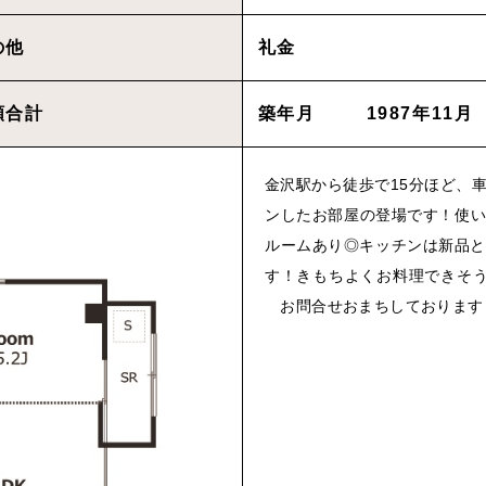
の他
礼金
物件を買いたい方へ
額合計
築年月
1987年11月
CONT
金沢駅から徒歩で15分ほど、
Cancel
ンしたお部屋の登場です！使い
ルームあり◎キッチンは新品と
Rep
す！きもちよくお料理できそうで
お問合せおまちしております
プライバシーポリシ