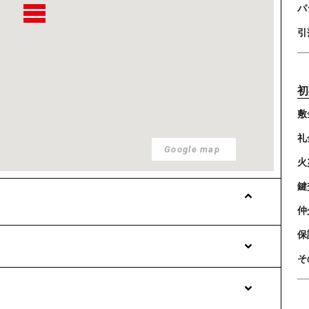
パ
引
初
敷
礼
Google map
火
鍵
仲
保
そ