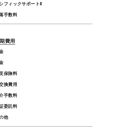
シフィックサポートⅡ
落手数料
期費用
金
金
災保険料
交換費用
介手数料
証委託料
の他