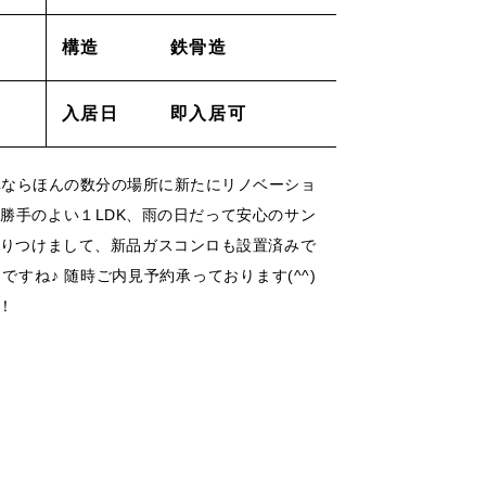
構造
鉄骨造
採用情報
入居日
即入居可
ACT
_お問い合わせ
車ならほんの数分の場所に新たにリノベーショ
lation
_解約申し込み
勝手のよい１LDK、雨の日だって安心のサン
りつけまして、新品ガスコンロも設置済みで
air
すね♪ 随時ご内見予約承っております(^^)
_修理申し込み
！
ー
/
/