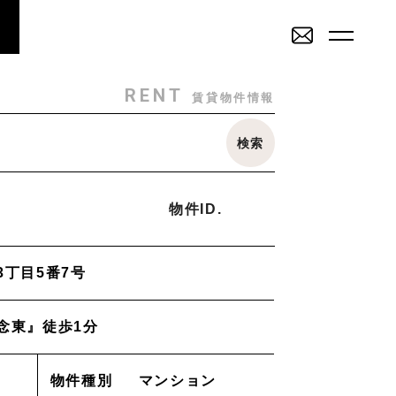
RENT
SALE
賃貸物件一覧
売買物件一覧
RENT
賃貸物件情報
SALE
INVESTMENT
検索
その他
売買物件一覧
投資物件一覧
戸建
駐車場
トランクルーム
店舗・事務所
物件ID.
ミリー
Staff
_スタッフ
3丁目5番7号
2K/2DK/2LDK
3K/3DK/3LDK
4K/4DK/4LDK
5K
Topics
_イベント/企画
念東』徒歩1分
部
南部(野々市方面)
北部(東金沢方面)
中部(金沢駅/県庁方面)
学方面)
西部(西金沢/西インター)
その他
物件を売りたい方へ
物件種別
マンション
能美市
小松市
かほく市
河北郡