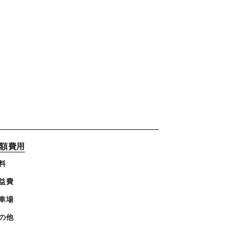
額費用
料
益費
車場
の他