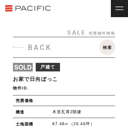
RENT
SALE
賃貸物件一覧
売買物件一覧
RENT
_
賃貸物件一覧
SALE
売買物件情報
賃料
種別
SALE
_
売買物件一覧
BACK
検索
~
戸建
マンション
土地
その他
INVESTMENT
_
投資物件一覧
種別
戸建て
About us
_私たちについて
アパート
マンション
戸建
駐車場
トランク
お家で日向ぼっこ
Staff
_スタッフ
ルーム
店舗・事務所
物件ID.
Topics
_イベント/企画
入居人数
売買価格
News
_お知らせ
単身
２人暮らし
ファミリー
木造瓦葺2階建
構造
賃貸オーナー様へ
間取り
87.48㎡（26.46坪）
土地面積