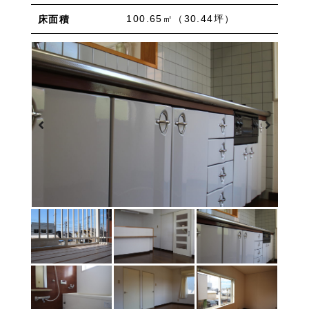
物件を売りたい方へ
ワンルーム 1K 1DK 1LDK
2K/2DK/2LDK
100.65㎡（30.44坪）
床面積
物件を買いたい方へ
3K/3DK/3LDK
4K/4DK/4LDK
5K以上
採用情報
プライバシーポリシー
エリア
/
/
金沢市全域
金沢市中心部
南部(野々市方面)
北部(東金沢方面)
中部(金沢駅/県庁方面)
東部(金沢大学方面)
西部(西金沢/西インター)
その他
野々市市
白山市
能美市
小松市
かほく市
河北郡