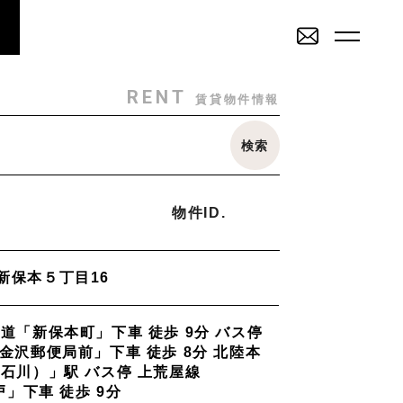
RENT
SALE
賃貸物件一覧
売買物件一覧
RENT
賃貸物件情報
SALE
INVESTMENT
検索
その他
売買物件一覧
投資物件一覧
戸建
駐車場
トランクルーム
店舗・事務所
物件ID.
ミリー
Staff
_スタッフ
新保本５丁目16
2K/2DK/2LDK
3K/3DK/3LDK
4K/4DK/4LDK
5K
Topics
_イベント/企画
道「新保本町」下車 徒歩 9分 バス停
部
南部(野々市方面)
北部(東金沢方面)
中部(金沢駅/県庁方面)
金沢郵便局前」下車 徒歩 8分 北陸本
学方面)
西部(西金沢/西インター)
その他
（石川）」駅 バス停 上荒屋線
物件を売りたい方へ
戸」下車 徒歩 9分
能美市
小松市
かほく市
河北郡