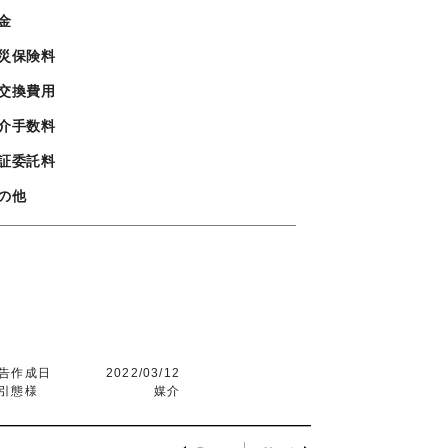
金
災保険料
交換費用
介手数料
証委託料
の他
告作成日
2022/03/12
引態様
媒介