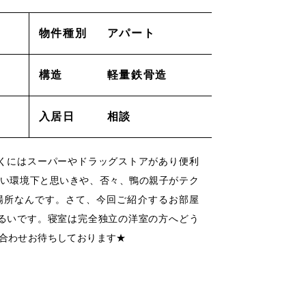
採用情報
物件種別
アパート
構造
軽量鉄骨造
ACT
_お問い合わせ
入居日
相談
lation
_解約申し込み
近くにはスーパーやドラッグストアがあり便利
air
_修理申し込み
い環境下と思いきや、否々、鴨の親子がテク
場所なんです。さて、今回ご紹介するお部屋
明るいです。寝室は完全独立の洋室の方へどう
ー
/
/
合わせお待ちしております★