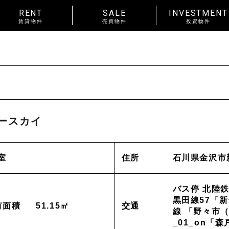
RENT
SALE
INVESTMENT
賃貸物件
売買物件
投資物件
RENT
賃料
~
種別
戸建
マンション
土地
賃貸物件一覧
種別
アパート
マンション
ースカイ
入居人数
単身
２人暮らし
ファ
About us
_私たちについて
室
住所
石川県金沢市
間取り
ワンルーム 1K 1DK 1LDK
以上
News
_お知らせ
バス停 北陸鉄
金沢市中心
エリア
金沢市全域
黒田線57「新
有面積
51.15㎡
交通
東部(金沢大
線 「野々市
賃貸オーナー様へ
_01_on「森
野々市市
白山市