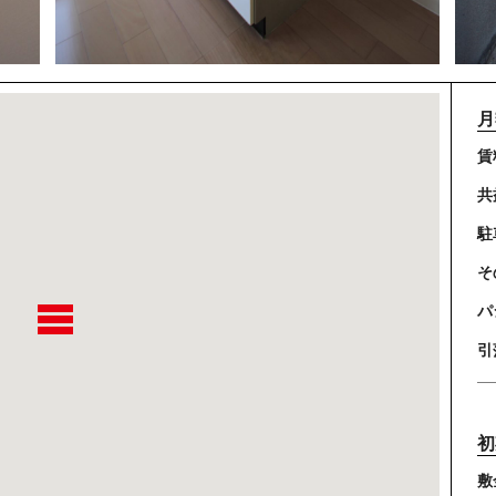
月
賃
共
駐
そ
パ
引
初
敷