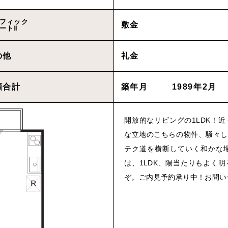
フィック
物件を買いたい方へ
敷金
ートⅡ
の他
礼金
CONT
額合計
築年月
1989年2月
Cancel
開放的なリビングの1LDK！
Rep
な立地のこちらの物件、騒々し
テク道を横断していく和かな
は、1LDK、陽当たりもよく
プライバシーポリシ
ぞ。ご内見予約承り中！お問い