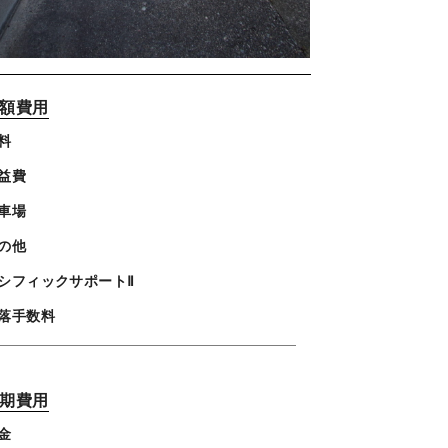
額費用
料
益費
車場
の他
シフィックサポートⅡ
落手数料
期費用
金