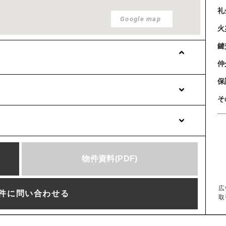
礼
Google map
火
鍵
仲
保
そ
物件資料
(PDF)
広
件に問い合わせる
取