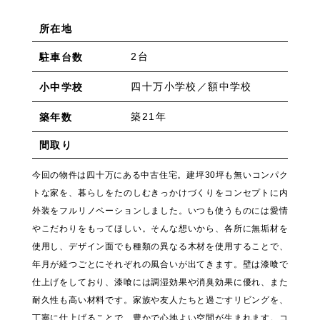
所在地
2台
駐車台数
四十万小学校／額中学校
小中学校
築21年
築年数
間取り
今回の物件は四十万にある中古住宅。建坪30坪も無いコンパク
トな家を、暮らしをたのしむきっかけづくりをコンセプトに内
外装をフルリノベーションしました。いつも使うものには愛情
やこだわりをもってほしい。そんな想いから、各所に無垢材を
使用し、デザイン面でも種類の異なる木材を使用することで、
年月が経つごとにそれぞれの風合いが出てきます。壁は漆喰で
仕上げをしており、漆喰には調湿効果や消臭効果に優れ、また
耐久性も高い材料です。家族や友人たちと過ごすリビングを、
丁寧に仕上げることで、豊かで心地よい空間が生まれます。コ