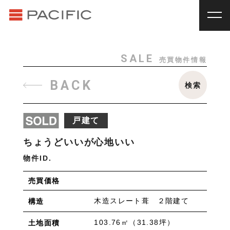
RENT
SALE
賃貸物件一覧
売買物件一覧
RENT
_
賃貸物件一覧
SALE
売買物件情報
賃料
種別
SALE
_
売買物件一覧
BACK
検索
~
戸建
マンション
土地
その他
INVESTMENT
_
投資物件一覧
種別
戸建て
About us
_私たちについて
アパート
マンション
戸建
駐車場
トランク
ちょうどいいが心地いい
Staff
_スタッフ
ルーム
店舗・事務所
物件ID.
Topics
_イベント/企画
入居人数
売買価格
News
_お知らせ
単身
２人暮らし
ファミリー
木造スレート葺 ２階建て
構造
賃貸オーナー様へ
間取り
103.76㎡（31.38坪）
土地面積