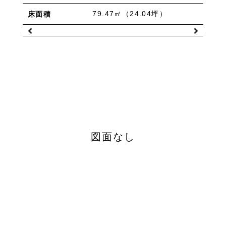
物件を売りたい方へ
ワンルーム 1K 1DK 1LDK
2K/2DK/2LDK
79.47㎡（24.04坪）
床面積
物件を買いたい方へ
3K/3DK/3LDK
4K/4DK/4LDK
5K以上
採用情報
プライバシーポリシー
エリア
/
/
金沢市全域
金沢市中心部
南部(野々市方面)
北部(東金沢方面)
中部(金沢駅/県庁方面)
東部(金沢大学方面)
西部(西金沢/西インター)
その他
野々市市
白山市
能美市
小松市
図面なし
かほく市
河北郡