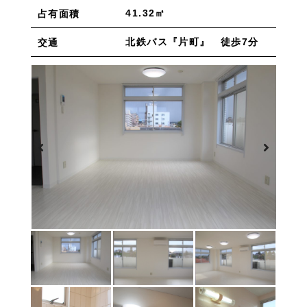
物件を売りたい方へ
41.32㎡
占有面積
ワンルーム 1K 1DK 1LDK
2K/2DK/2LDK
物件を買いたい方へ
3K/3DK/3LDK
4K/4DK/4LDK
5K以上
北鉄バス『片町』 徒歩7分
交通
採用情報
プライバシーポリシー
エリア
/
/
金沢市全域
金沢市中心部
南部(野々市方面)
北部(東金沢方面)
中部(金沢駅/県庁方面)
東部(金沢大学方面)
西部(西金沢/西インター)
その他
野々市市
白山市
能美市
小松市
かほく市
河北郡