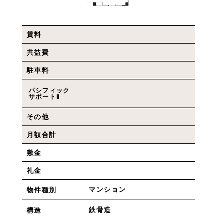
賃料
共益費
駐車料
パシフィック
サポートⅡ
その他
月額合計
敷金
礼金
マンション
物件種別
鉄骨造
構造