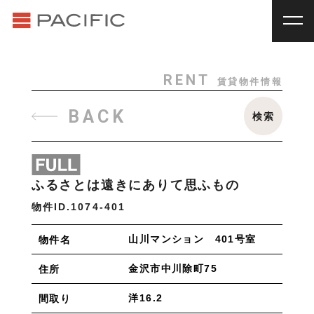
RENT
SALE
賃貸物件一覧
売買物件一覧
RENT
_
賃貸物件一覧
RENT
賃貸物件情報
賃料
種別
SALE
_
売買物件一覧
BACK
検索
~
戸建
マンション
土地
その他
INVESTMENT
_
投資物件一覧
種別
About us
_私たちについて
ふるさとは遠きにありて思ふもの
アパート
マンション
戸建
駐車場
トランク
Staff
_スタッフ
物件ID.
1074-401
ルーム
店舗・事務所
Topics
_イベント/企画
山川マンション 401号室
物件名
入居人数
News
_お知らせ
単身
２人暮らし
ファミリー
金沢市中川除町75
住所
賃貸オーナー様へ
洋16.2
間取り
間取り