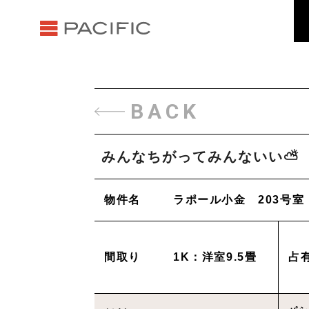
BACK
みんなちがってみんないい⛅
物件名
ラポール小金 203号室
間取り
1K：洋室9.5畳
占