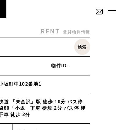
RENT
SALE
賃貸物件一覧
売買物件一覧
RENT
賃貸物件情報
SALE
INVESTMENT
検索
その他
売買物件一覧
投資物件一覧
戸建
駐車場
トランクルーム
物件ID.
店舗・事務所
ミリー
Staff
_スタッフ
小坂町中102番地1
2K/2DK/2LDK
3K/3DK/3LDK
4K/4DK/4LDK
5K
道 「東金沢」駅 徒歩 10分 バス停
Topics
_イベント/企画
80「小坂」下車 徒歩 2分 バス停 津
部
南部(野々市方面)
北部(東金沢方面)
中部(金沢駅/県庁方面)
車 徒歩 2分
学方面)
西部(西金沢/西インター)
その他
物件を売りたい方へ
能美市
小松市
かほく市
河北郡