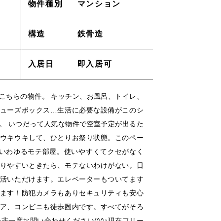
物件種別
マンション
採用情報
構造
鉄骨造
ACT
_お問い合わせ
入居日
即入居可
lation
_解約申し込み
こちらの物件。 キッチン、お風呂、トイレ、
ューズボックス…生活に必要な設備がこのシ
。 いつだって人気な物件で空室予定が出るた
air
_修理申し込み
ウキウキして、ひとりお祭り状態。このペー
、いわゆるモテ部屋。使いやすくてクセがなく
ー
/
/
りやすいときたら、モテないわけがない。日
活いただけます。エレベーターもついてます
ます！防犯カメラもありセキュリティも安心
ア、コンビニも徒歩圏内です。すべてがそろ
非一度お問い合わせください(^^♪現在フリー