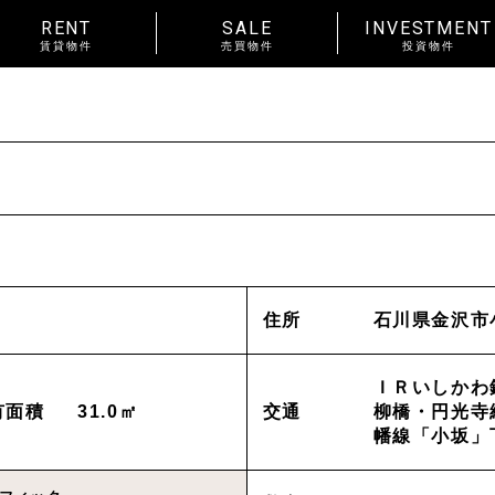
RENT
SALE
INVESTMENT
賃貸物件
売買物件
投資物件
RENT
賃料
~
種別
戸建
マンション
土地
賃貸物件一覧
種別
アパート
マンション
入居人数
単身
２人暮らし
ファ
About us
_私たちについて
住所
石川県金沢市
間取り
ワンルーム 1K 1DK 1LDK
以上
ＩＲいしかわ鉄
News
_お知らせ
有面積
31.0㎡
交通
柳橋・円光寺線
金沢市中心
エリア
金沢市全域
幡線「小坂」下
東部(金沢大
賃貸オーナー様へ
野々市市
白山市