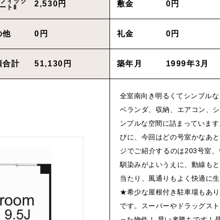
フィック
2,530円
敷金
0円
ートⅡ
物件を買いたい方へ
の他
0円
礼金
0円
CONT
額合計
51,130円
築年月
1999年3月
Cancel
全室南向き明るくてシンプルな
ベランダ、収納、エアコン、シ
ンプルな空間に詰まっています
Rep
びに、今回はどの号室かなあと
ジでご紹介するのは203号室
プライバシーポリシ
馴染みがよいうえに、動線もと
当たり、風通りもよく快適に生
★希少な屋根付き駐車場もあり
です。スーパーやドラッグスト
った物件！ 早い者勝ちです！是