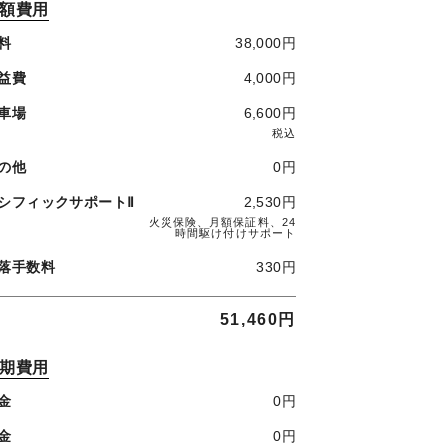
額費用
料
38,000円
益費
4,000円
車場
6,600円
税込
の他
0円
シフィックサポートⅡ
2,530円
火災保険、月額保証料、24
時間駆け付けサポート
落手数料
330円
51,460円
期費用
金
0円
金
0円