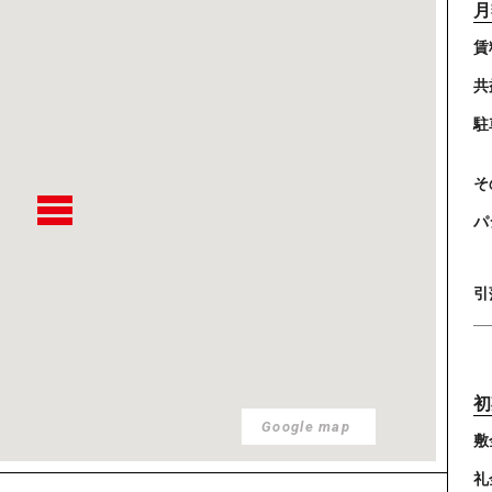
月
賃
共
駐
そ
パ
引
初
Google map
敷
礼