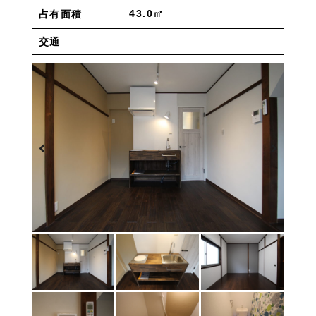
物件を売りたい方へ
43.0㎡
占有面積
ワンルーム 1K 1DK 1LDK
2K/2DK/2LDK
物件を買いたい方へ
3K/3DK/3LDK
4K/4DK/4LDK
5K以上
交通
採用情報
プライバシーポリシー
エリア
/
/
金沢市全域
金沢市中心部
南部(野々市方面)
北部(東金沢方面)
中部(金沢駅/県庁方面)
東部(金沢大学方面)
西部(西金沢/西インター)
その他
野々市市
白山市
能美市
小松市
かほく市
河北郡