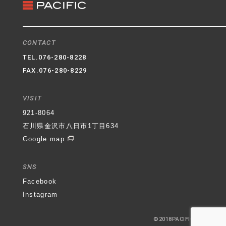
CONTACT
TEL.
076-280-8228
FAX.076-280-8229
VISIT
921-8064
石川県金沢市八日市1丁目634
Google map
SNS
Facebook
Instagram
©2018PACIFIC-RE