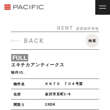
RENT
SALE
賃貸物件一覧
売買物件一覧
RENT
_
賃貸物件一覧
RENT
賃貸物件情報
賃料
種別
SALE
_
売買物件一覧
BACK
検索
~
戸建
マンション
土地
その他
INVESTMENT
_
投資物件一覧
種別
About us
_私たちについて
エキチカアンティークス
アパート
マンション
戸建
駐車場
トランク
Staff
_スタッフ
物件ID.
ルーム
店舗・事務所
Topics
_イベント/企画
ＫＫ７０ ７０４号室
物件名
入居人数
News
_お知らせ
単身
２人暮らし
ファミリー
金沢市京町1−6
住所
賃貸オーナー様へ
1SDK
間取り
間取り