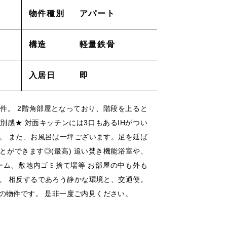
物件種別
アパート
採用情報
構造
軽量鉄骨
ACT
_お問い合わせ
入居日
即
lation
_解約申し込み
件。 2階角部屋となっており、階段を上ると
別感★ 対面キッチンには3口もあるIHがつい
air
_修理申し込み
。 また、お風呂は一坪ございます。足を延ば
とができます◎(最高) 追い焚き機能浴室や、
ー
ーム、敷地内ゴミ捨て場等 お部屋の中も外も
/
/
。 相反するであろう静かな環境と、交通便。
の物件です。 是非一度ご内見ください。