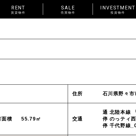
RENT
SALE
INVESTMENT
賃貸物件
売買物件
投資物件
RENT
賃料
~
種別
戸建
マンション
土地
賃貸物件一覧
種別
アパート
マンション
入居人数
単身
２人暮らし
ファ
About us
_私たちについて
住所
石川県野々市
間取り
ワンルーム 1K 1DK 1LDK
以上
News
_お知らせ
通 北陸本線 
金沢市中心
エリア
金沢市全域
有面積
55.79㎡
交通
停 のっティ⻄
東部(金沢大
停 千代野線_
賃貸オーナー様へ
野々市市
白山市