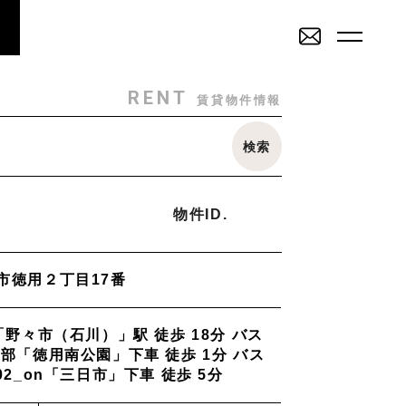
RENT
SALE
賃貸物件一覧
売買物件一覧
RENT
賃貸物件情報
SALE
INVESTMENT
検索
その他
売買物件一覧
投資物件一覧
戸建
駐車場
トランクルーム
店舗・事務所
物件ID.
ミリー
Staff
_スタッフ
市徳用２丁目17番
2K/2DK/2LDK
3K/3DK/3LDK
4K/4DK/4LDK
5K
Topics
_イベント/企画
「野々市（⽯川）」駅 徒歩 18分 バス
部
南部(野々市方面)
北部(東金沢方面)
中部(金沢駅/県庁方面)
部「徳⽤南公園」下⾞ 徒歩 1分 バス
学方面)
西部(西金沢/西インター)
その他
02_on「三⽇市」下⾞ 徒歩 5分
物件を売りたい方へ
能美市
小松市
かほく市
河北郡