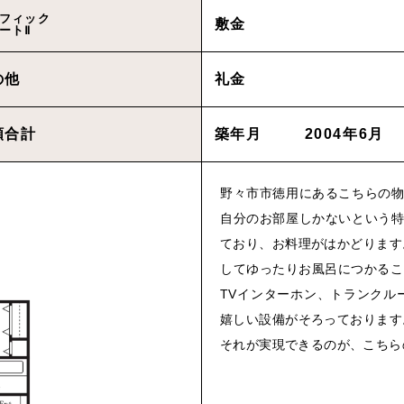
フィック
敷金
ートⅡ
物件を買いたい方へ
の他
礼金
CONT
額合計
築年月
2004年6月
Cancel
野々市市徳用にあるこちらの物
自分のお部屋しかないという特
Rep
ており、お料理がはかどります
してゆったりお風呂につかるこ
プライバシーポリシ
TVインターホン、トランクル
嬉しい設備がそろっております
それが実現できるのが、こちら