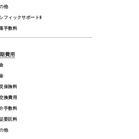
の他
シフィックサポートⅡ
落手数料
期費用
金
金
災保険料
交換費用
介手数料
証委託料
の他