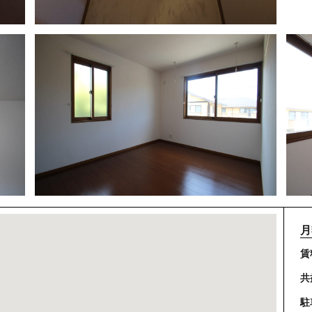
月
賃
共
駐