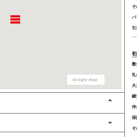
そ
パ
引
初
敷
礼
Google map
火
鍵
仲
保
そ