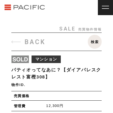
RENT
SALE
賃貸物件一覧
売買物件一覧
RENT
_
賃貸物件一覧
SALE
売買物件情報
賃料
種別
SALE
_
売買物件一覧
BACK
検索
~
戸建
マンション
土地
その他
INVESTMENT
_
投資物件一覧
種別
マンション
About us
_私たちについて
アパート
マンション
戸建
駐車場
トランク
パティオってなあに？【ダイアパレスク
Staff
_スタッフ
ルーム
店舗・事務所
レスト富樫308】
Topics
_イベント/企画
物件ID.
入居人数
News
_お知らせ
売買価格
単身
２人暮らし
ファミリー
12,300円
管理費
賃貸オーナー様へ
間取り