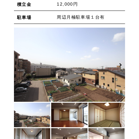
物件を売りたい方へ
12,000円
積立金
ワンルーム 1K 1DK 1LDK
2K/2DK/2LDK
物件を買いたい方へ
3K/3DK/3LDK
4K/4DK/4LDK
5K以上
周辺月極駐車場１台有
駐車場
採用情報
プライバシーポリシー
エリア
/
/
金沢市全域
金沢市中心部
南部(野々市方面)
北部(東金沢方面)
中部(金沢駅/県庁方面)
東部(金沢大学方面)
西部(西金沢/西インター)
その他
野々市市
白山市
能美市
小松市
かほく市
河北郡