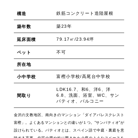
鉄筋コンクリート造陸屋根
構造
築23年
築年数
79.17㎡/23.94坪
延床面積
不可
ペット
所在地
富樫小学校/高尾台中学校
小中学校
LDK16.7、和6、洋6、洋
6.8、洗面、浴室、WC、サン
間取り
パティオ、バルコニー
金沢の文教地区、南向きのマンション「ダイアパレスクレスト
富樫」。よくあるマンションとの違いが１つ。”サンパティオ”が
設けられている。パティオとは、スペイン語で中庭・裏庭を意