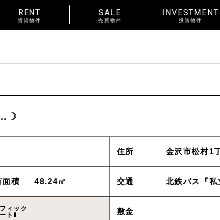
RENT
SALE
INVESTMENT
賃貸物件
売買物件
投資物件
RENT
賃料
~
種別
戸建
マンション
土地
賃貸物件一覧
種別
アパート
マンション
…☽
入居人数
単身
２人暮らし
ファ
About us
_私たちについて
住所
金沢市松村1丁
間取り
ワンルーム 1K 1DK 1LDK
以上
News
_お知らせ
有面積
48.24㎡
交通
北鉄バス『私
金沢市中心
エリア
金沢市全域
東部(金沢大
賃貸オーナー様へ
フィック
敷金
ートⅡ
野々市市
白山市