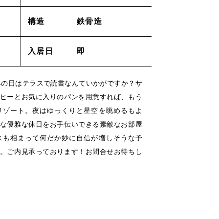
構造
鉄骨造
採用情報
入居日
即
ACT
_お問い合わせ
みの日はテラスで読書なんていかがですか？サ
lation
_解約申し込み
ヒーとお気に入りのパンを用意すれば、もう
リゾート。夜はゆっくりと星空を眺めるもよ
air
な優雅な休日をお手伝いできる素敵なお部屋
_修理申し込み
スも相まって何だか妙に自信が増しそうな予
。ご内見承っております！お問合せお待ちし
ー
/
/