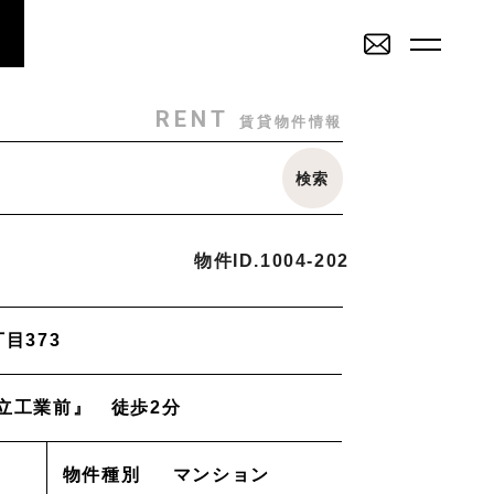
RENT
SALE
賃貸物件一覧
売買物件一覧
RENT
賃貸物件情報
SALE
INVESTMENT
検索
その他
売買物件一覧
投資物件一覧
戸建
駐車場
トランクルーム
店舗・事務所
物件ID.
1004-202
ミリー
Staff
_スタッフ
目373
2K/2DK/2LDK
3K/3DK/3LDK
4K/4DK/4LDK
5K
Topics
_イベント/企画
立工業前』 徒歩2分
部
南部(野々市方面)
北部(東金沢方面)
中部(金沢駅/県庁方面)
学方面)
西部(西金沢/西インター)
その他
物件を売りたい方へ
物件種別
マンション
能美市
小松市
かほく市
河北郡