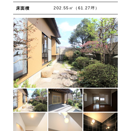
物件を売りたい方へ
ワンルーム 1K 1DK 1LDK
2K/2DK/2LDK
202.55㎡（61.27坪）
床面積
物件を買いたい方へ
3K/3DK/3LDK
4K/4DK/4LDK
5K以上
採用情報
プライバシーポリシー
エリア
/
/
金沢市全域
金沢市中心部
南部(野々市方面)
北部(東金沢方面)
中部(金沢駅/県庁方面)
東部(金沢大学方面)
西部(西金沢/西インター)
その他
野々市市
白山市
能美市
小松市
かほく市
河北郡