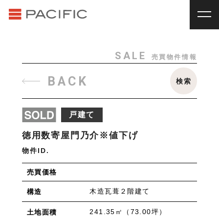
RENT
SALE
賃貸物件一覧
売買物件一覧
RENT
_
賃貸物件一覧
SALE
売買物件情報
賃料
種別
SALE
_
売買物件一覧
BACK
検索
~
戸建
マンション
土地
その他
INVESTMENT
_
投資物件一覧
種別
戸建て
About us
_私たちについて
アパート
マンション
戸建
駐車場
トランク
徳用数寄屋門乃介※値下げ
Staff
_スタッフ
ルーム
店舗・事務所
物件ID.
Topics
_イベント/企画
入居人数
売買価格
News
_お知らせ
単身
２人暮らし
ファミリー
木造瓦葺２階建て
構造
賃貸オーナー様へ
間取り
241.35㎡（73.00坪）
土地面積