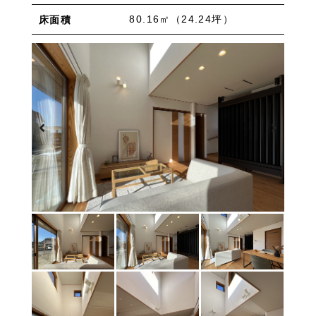
物件を売りたい方へ
ワンルーム 1K 1DK 1LDK
2K/2DK/2LDK
80.16㎡（24.24坪）
床面積
物件を買いたい方へ
3K/3DK/3LDK
4K/4DK/4LDK
5K以上
採用情報
プライバシーポリシー
エリア
/
/
金沢市全域
金沢市中心部
南部(野々市方面)
北部(東金沢方面)
中部(金沢駅/県庁方面)
東部(金沢大学方面)
西部(西金沢/西インター)
その他
野々市市
白山市
能美市
小松市
かほく市
河北郡