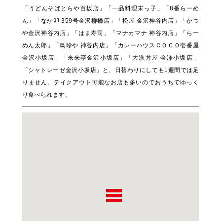
「うどんそばとらや百坂店」「一品料理末っ子」「8番らーめ
ん」「なか卯 359号金沢柳橋店」「松屋 金沢神谷内店」「かつ
や金沢神谷内店」「はま寿司」「マナカマナ 神谷内店」「らー
めん太郎」「鳥珍や 神谷内店」「カレーハウスＣＯＣＯ壱番屋
金沢小坂店」「来来亭金沢小坂店」「大漁丼屋 金澤小坂店」
「シャトレーゼ金沢小坂店」と、日替わりにしても1週間では足
りません。テイクアウト可能なお店も多いのでおうちでゆっく
り食べられます。