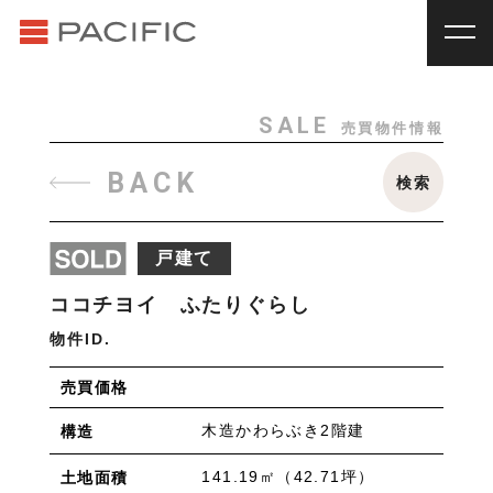
RENT
SALE
賃貸物件一覧
売買物件一覧
RENT
_
賃貸物件一覧
SALE
売買物件情報
賃料
種別
SALE
_
売買物件一覧
BACK
検索
~
戸建
マンション
土地
その他
INVESTMENT
_
投資物件一覧
種別
戸建て
About us
_私たちについて
アパート
マンション
戸建
駐車場
トランク
ココチヨイ ふたりぐらし
Staff
_スタッフ
ルーム
店舗・事務所
物件ID.
Topics
_イベント/企画
入居人数
売買価格
News
_お知らせ
単身
２人暮らし
ファミリー
木造かわらぶき2階建
構造
賃貸オーナー様へ
間取り
141.19㎡（42.71坪）
土地面積