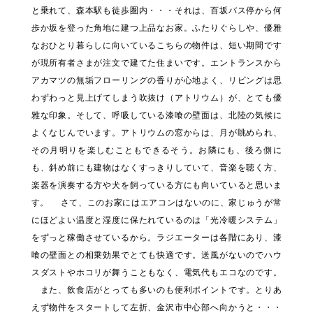
と乗れて、森本駅も徒歩圏内・・・それは、百坂バス停から何
歩か坂を登った角地に建つ上品なお家。ふたりぐらしや、優雅
なおひとり暮らしに向いているこちらの物件は、短い期間です
が現所有者さまが注文で建てた住まいです。エントランスから
アカマツの無垢フローリングの香りが心地よく、リビングは思
わずわっと見上げてしまう吹抜け（アトリウム）が、とても優
雅な印象。そして、呼吸している漆喰の壁面は、北陸の気候に
よくなじんでいます。アトリウムの窓からは、月が眺められ、
その月明りを楽しむこともできるそう。お隣にも、後ろ側に
も、斜め前にも建物はなくすっきりしていて、音楽を聴く方、
楽器を演奏する方や犬を飼っている方にも向いていると思いま
す。 さて、このお家にはエアコンはないのに、家じゅうが常
にほどよい温度と湿度に保たれているのは「光冷暖システム」
をずっと稼働させているから。ラジエーターは各階にあり、漆
喰の壁面との相乗効果でとても快適です。送風がないのでハウ
スダストやホコリが舞うこともなく、電気代もエコなのです。
また、飲食店がとっても多いのも便利ポイントです。とりあ
えず物件をスタートして左折、金沢市中心部へ向かうと・・・