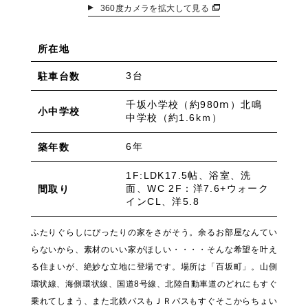
360度カメラを拡大して見る
所在地
3台
駐車台数
千坂小学校（約980ⅿ）北鳴
小中学校
中学校（約1.6kｍ）
6年
築年数
1F:LDK17.5帖、浴室、洗
面、WC 2F：洋7.6+ウォーク
間取り
インCL、洋5.8
ふたりぐらしにぴったりの家をさがそう。余るお部屋なんてい
らないから、素材のいい家がほしい・・・・そんな希望を叶え
る住まいが、絶妙な立地に登場です。場所は「百坂町」。山側
環状線、海側環状線、国道8号線、北陸自動車道のどれにもすぐ
乗れてしまう、また北鉄バスもＪＲバスもすぐそこからちょい