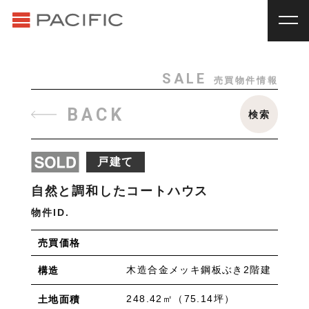
RENT
SALE
賃貸物件一覧
売買物件一覧
RENT
_
賃貸物件一覧
SALE
売買物件情報
賃料
種別
SALE
_
売買物件一覧
BACK
検索
~
戸建
マンション
土地
その他
INVESTMENT
_
投資物件一覧
種別
戸建て
About us
_私たちについて
アパート
マンション
戸建
駐車場
トランク
自然と調和したコートハウス
Staff
_スタッフ
ルーム
店舗・事務所
物件ID.
Topics
_イベント/企画
入居人数
売買価格
News
_お知らせ
単身
２人暮らし
ファミリー
木造合金メッキ鋼板ぶき2階建
構造
賃貸オーナー様へ
間取り
248.42㎡（75.14坪）
土地面積