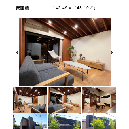
物件を売りたい方へ
ワンルーム 1K 1DK 1LDK
2K/2DK/2LDK
142.49㎡（43.10坪）
床面積
物件を買いたい方へ
3K/3DK/3LDK
4K/4DK/4LDK
5K以上
採用情報
プライバシーポリシー
エリア
/
/
金沢市全域
金沢市中心部
南部(野々市方面)
北部(東金沢方面)
中部(金沢駅/県庁方面)
東部(金沢大学方面)
西部(西金沢/西インター)
その他
野々市市
白山市
能美市
小松市
かほく市
河北郡