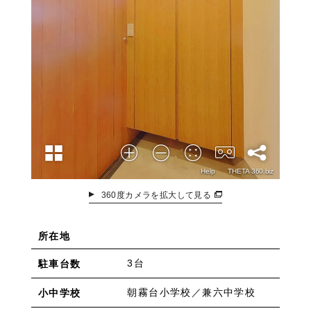
360度カメラを拡大して見る
所在地
3台
駐車台数
朝霧台小学校／兼六中学校
小中学校