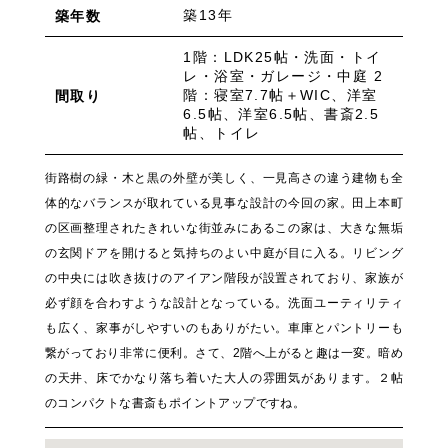
築13年
築年数
1階：LDK25帖・洗面・トイ
レ・浴室・ガレージ・中庭 2
階：寝室7.7帖＋WIC、洋室
間取り
6.5帖、洋室6.5帖、書斎2.5
帖、トイレ
街路樹の緑・木と黒の外壁が美しく、一見高さの違う建物も全
体的なバランスが取れている見事な設計の今回の家。田上本町
の区画整理されたきれいな街並みにあるこの家は、大きな無垢
の玄関ドアを開けると気持ちのよい中庭が目に入る。リビング
の中央には吹き抜けのアイアン階段が設置されており、家族が
必ず顔を合わすような設計となっている。洗面ユーティリティ
も広く、家事がしやすいのもありがたい。車庫とパントリーも
繋がっており非常に便利。さて、2階へ上がると趣は一変。暗め
の天井、床でかなり落ち着いた大人の雰囲気があります。２帖
のコンパクトな書斎もポイントアップですね。