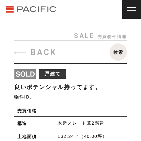
RENT
SALE
賃貸物件一覧
売買物件一覧
RENT
_
賃貸物件一覧
SALE
売買物件情報
賃料
種別
SALE
_
売買物件一覧
BACK
検索
~
戸建
マンション
土地
その他
INVESTMENT
_
投資物件一覧
種別
戸建て
About us
_私たちについて
アパート
マンション
戸建
駐車場
トランク
良いポテンシャル持ってます。
Staff
_スタッフ
ルーム
店舗・事務所
物件ID.
Topics
_イベント/企画
入居人数
売買価格
News
_お知らせ
単身
２人暮らし
ファミリー
木造スレート葺2階建
構造
賃貸オーナー様へ
間取り
132.24㎡（40.00坪）
土地面積