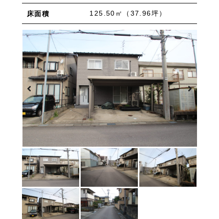
物件を売りたい方へ
ワンルーム 1K 1DK 1LDK
2K/2DK/2LDK
125.50㎡（37.96坪）
床面積
物件を買いたい方へ
3K/3DK/3LDK
4K/4DK/4LDK
5K以上
採用情報
プライバシーポリシー
エリア
/
/
金沢市全域
金沢市中心部
南部(野々市方面)
北部(東金沢方面)
中部(金沢駅/県庁方面)
東部(金沢大学方面)
西部(西金沢/西インター)
その他
野々市市
白山市
能美市
小松市
かほく市
河北郡