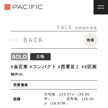
RENT
SALE
賃貸物件一覧
売買物件一覧
RENT
_
賃貸物件一覧
SALE
売買物件情報
賃料
種別
SALE
_
売買物件一覧
BACK
検索
~
戸建
マンション
土地
その他
INVESTMENT
_
投資物件一覧
種別
土地
About us
_私たちについて
アパート
マンション
戸建
駐車場
トランク
#金石東 #コンパクト #西署近く #2区画
Staff
_スタッフ
ルーム
店舗・事務所
物件ID.
Topics
_イベント/企画
入居人数
売買価格
News
_お知らせ
単身
２人暮らし
ファミリー
①号地 115.57㎡（34.95
坪） ②号地 115.63
面積
賃貸オーナー様へ
㎡（34.97坪）
間取り