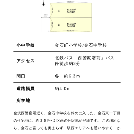
金石町小学校/金石中学校
小中学校
北鉄バス「西警察署前」バス
アクセス
停徒歩約3分
各 約6.3ｍ
間口
約4.0ｍ
道路幅員
所在地
金沢西警察署近く、金石中学校を斜めに入った、金石東一丁目
の住宅地に、約３５坪×２区画の分譲地が登場です。 この場所な
ら、金石と言っても奥まらず、駅西エリアへも通いやすく、か