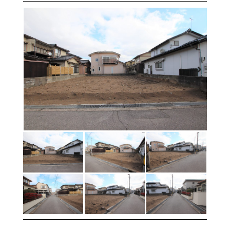
物件を売りたい方へ
ワンルーム 1K 1DK 1LDK
2K/2DK/2LDK
物件を買いたい方へ
3K/3DK/3LDK
4K/4DK/4LDK
5K以上
採用情報
プライバシーポリシー
エリア
/
/
金沢市全域
金沢市中心部
南部(野々市方面)
北部(東金沢方面)
中部(金沢駅/県庁方面)
東部(金沢大学方面)
西部(西金沢/西インター)
その他
野々市市
白山市
能美市
小松市
かほく市
河北郡