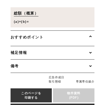
総額（概算）
(a)+(b)=
おすすめポイント
補足情報
備考
広告作成日
取引態様
専属専任媒介
このページを
物件資料
印刷する
(PDF)