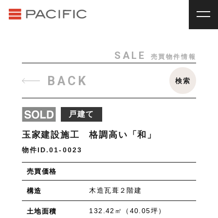
RENT
SALE
賃貸物件一覧
売買物件一覧
RENT
_
賃貸物件一覧
SALE
売買物件情報
賃料
種別
SALE
_
売買物件一覧
BACK
検索
~
戸建
マンション
土地
その他
INVESTMENT
_
投資物件一覧
種別
戸建て
About us
_私たちについて
アパート
マンション
戸建
駐車場
トランク
玉家建設施工 格調高い「和」
Staff
_スタッフ
ルーム
店舗・事務所
物件ID.
01-0023
Topics
_イベント/企画
入居人数
売買価格
News
_お知らせ
単身
２人暮らし
ファミリー
木造瓦葺２階建
構造
賃貸オーナー様へ
間取り
132.42㎡（40.05坪）
土地面積