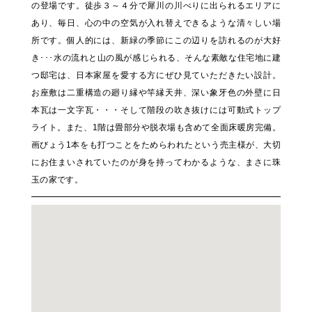
の登場です。徒歩３～４分で犀川の川べりに出られるエリアに
あり、毎日、心の中の空気が入れ替えできるような清々しい場
所です。個人的には、新緑の季節にこの辺りを訪れるのが大好
き･･･水の流れと山の風が感じられる、そんな素敵な住宅地に建
つ邸宅は、日本家屋を愛する方にぜひ見ていただきたい設計。
お座敷は二重構造の廻り縁や竿縁天井、深い象牙色の外壁に日
本瓦は一文字瓦・・・そして階段の吹き抜けには可動式トップ
ライト。また、1階は畳部分や脱衣場も含めて全面床暖房完備。
画びょう1本をも打つことをためらわれたという売主様が、大切
にお住まいされていたのが身を持ってわかるような、まさに珠
玉の家です。