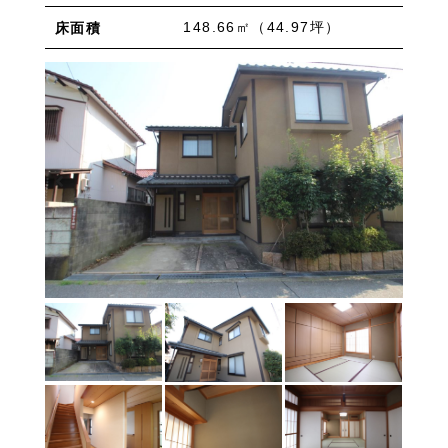
物件を売りたい方へ
ワンルーム 1K 1DK 1LDK
2K/2DK/2LDK
148.66㎡（44.97坪）
床面積
物件を買いたい方へ
3K/3DK/3LDK
4K/4DK/4LDK
5K以上
採用情報
プライバシーポリシー
エリア
/
/
金沢市全域
金沢市中心部
南部(野々市方面)
北部(東金沢方面)
中部(金沢駅/県庁方面)
東部(金沢大学方面)
西部(西金沢/西インター)
その他
野々市市
白山市
能美市
小松市
かほく市
河北郡