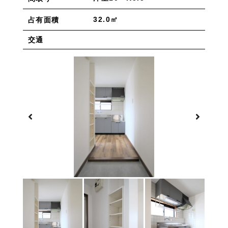
物件を売りたい方へ
ワンルーム 1K 1DK 1LDK
2K/2DK/2LDK
物件を買いたい方へ
32.0㎡
占有面積
3K/3DK/3LDK
4K/4DK/4LDK
5K以上
採用情報
交通
プライバシーポリシー
エリア
/
/
金沢市全域
金沢市中心部
南部(野々市方面)
北部(東金沢方面)
中部(金沢駅/県庁方面)
東部(金沢大学方面)
西部(西金沢/西インター)
その他
野々市市
白山市
能美市
小松市
かほく市
河北郡