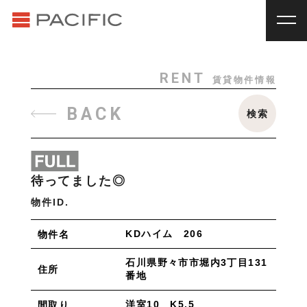
RENT
SALE
賃貸物件一覧
売買物件一覧
RENT
_
賃貸物件一覧
RENT
賃貸物件情報
賃料
種別
SALE
_
売買物件一覧
BACK
検索
~
戸建
マンション
土地
その他
INVESTMENT
_
投資物件一覧
種別
About us
_私たちについて
待ってました◎
アパート
マンション
戸建
駐車場
トランク
Staff
_スタッフ
物件ID.
ルーム
店舗・事務所
Topics
_イベント/企画
KDハイム 206
物件名
入居人数
News
_お知らせ
単身
２人暮らし
ファミリー
石川県野々市市堀内3丁目131
住所
番地
賃貸オーナー様へ
間取り
洋室10 K5.5
間取り