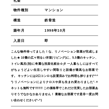
礼金
マンション
物件種別
鉄骨造
構造
1998年10月
築年月
即
入居日
こんな物件待ってました！な、リノベーション部屋が完成しま
した★ 10畳の広々明るい洋室(リビング)に、5.5畳のキッチン、
トイレ風呂(別)に奇麗な洗面化粧台☆彡 一人暮らしにはすべて
がちょうどよい生活しやすい間取りと設備が最高なお部屋で
す。 キッチンには2口コンロも設置済みでお料理も捗ります(*^^
*) リノベーションによりクロスや床も生まれ変わりました°˖✧
ネットも無料です!!!!!!! この価格帯でこれだけ充実したお部屋あ
りそうでなかなかありません！ 素敵なお部屋です是非一度お問
い合わせください(^-^)