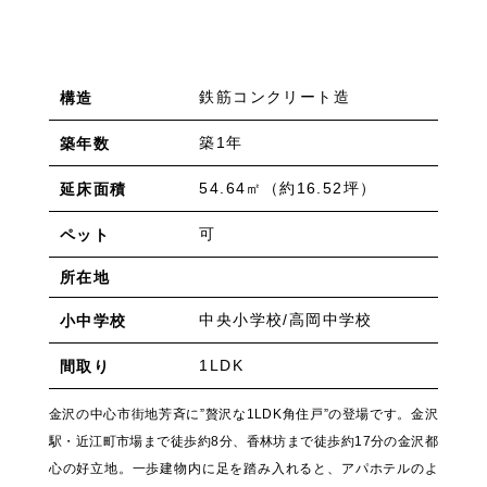
鉄筋コンクリート造
構造
築1年
築年数
54.64㎡（約16.52坪）
延床面積
可
ペット
所在地
中央小学校/高岡中学校
小中学校
1LDK
間取り
金沢の中心市街地芳斉に”贅沢な1LDK角住戸”の登場です。金沢
駅・近江町市場まで徒歩約8分、香林坊まで徒歩約17分の金沢都
心の好立地。一歩建物内に足を踏み入れると、アパホテルのよ