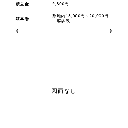
物件を売りたい方へ
9,800円
積立金
ワンルーム 1K 1DK 1LDK
2K/2DK/2LDK
物件を買いたい方へ
3K/3DK/3LDK
4K/4DK/4LDK
5K以上
敷地内13,000円～20,000円
駐車場
採用情報
（要確認）
プライバシーポリシー
エリア
/
/
金沢市全域
金沢市中心部
南部(野々市方面)
北部(東金沢方面)
中部(金沢駅/県庁方面)
東部(金沢大学方面)
西部(西金沢/西インター)
その他
野々市市
白山市
能美市
小松市
かほく市
河北郡
図面なし