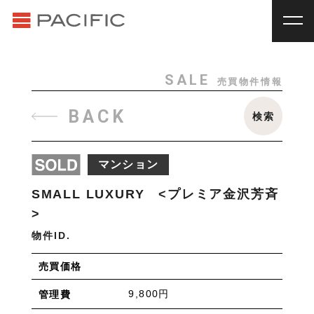
RENT
SALE
賃貸物件一覧
売買物件一覧
RENT
_
賃貸物件一覧
SALE
売買物件情報
賃料
種別
SALE
_
売買物件一覧
BACK
検索
~
戸建
マンション
土地
その他
INVESTMENT
_
投資物件一覧
種別
マンション
About us
_私たちについて
アパート
マンション
戸建
駐車場
トランク
SMALL LUXURY <プレミア金沢芳斉
Staff
_スタッフ
ルーム
店舗・事務所
>
Topics
_イベント/企画
物件ID.
入居人数
News
_お知らせ
売買価格
単身
２人暮らし
ファミリー
9,800円
管理費
賃貸オーナー様へ
間取り