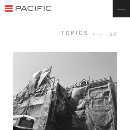
RENT
SALE
賃貸物件一覧
売買物件一覧
RENT
_
賃貸物件一覧
TOPICS
イベント/企画
賃料
種別
SALE
_
売買物件一覧
~
戸建
マンション
土地
その他
INVESTMENT
_
投資物件一覧
種別
About us
_私たちについて
アパート
マンション
戸建
駐車場
トランク
Staff
_スタッフ
ルーム
店舗・事務所
Topics
_イベント/企画
入居人数
News
_お知らせ
単身
２人暮らし
ファミリー
賃貸オーナー様へ
間取り