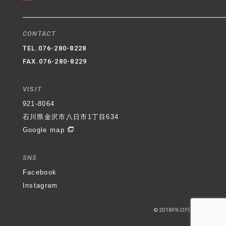
CONTACT
TEL.
076-280-8228
FAX.076-280-8229
VISIT
921-8064
石川県金沢市八日市1丁目634
Google map
SNS
Facebook
Instagram
©2018PACIFIC-RE