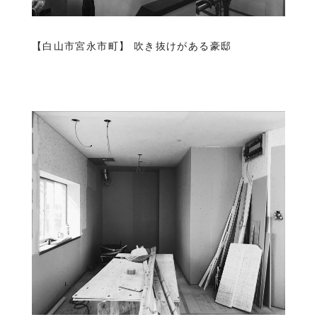
【白山市宮永市町】
吹き抜けがある豪邸