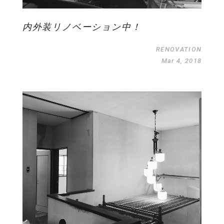
物件を売りたい方へ
ワンルーム 1K 1DK 1LDK
2K/2DK/2LDK
物件を買いたい方へ
3K/3DK/3LDK
4K/4DK/4LDK
5K以上
内外装リノベーション中！
採用情報
プライバシーポリシー
RENOVATION
エリア
Mar 4, 2018
/
/
金沢市全域
金沢市中心部
南部(野々市方面)
北部(東金沢方面)
中部(金沢駅/県庁方面)
東部(金沢大学方面)
西部(西金沢/西インター)
その他
野々市市
白山市
能美市
小松市
かほく市
河北郡