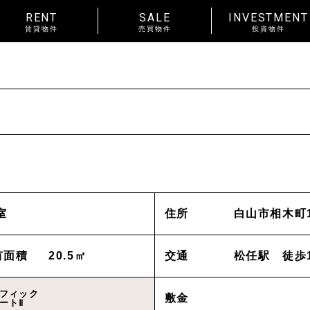
RENT
SALE
INVESTMENT
賃貸物件
売買物件
投資物件
RENT
賃料
~
種別
戸建
マンション
土地
賃貸物件一覧
種別
アパート
マンション
入居人数
単身
２人暮らし
ファ
About us
_私たちについて
室
住所
白山市相木町1
間取り
ワンルーム 1K 1DK 1LDK
以上
News
_お知らせ
有面積
20.5㎡
交通
松任駅 徒歩
金沢市中心
エリア
金沢市全域
東部(金沢大
賃貸オーナー様へ
フィック
敷金
ートⅡ
野々市市
白山市