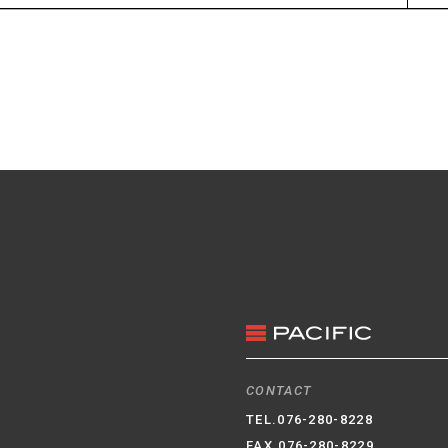
3
/
9
CONTACT
TEL.
076-280-8228
FAX.076-280-8229