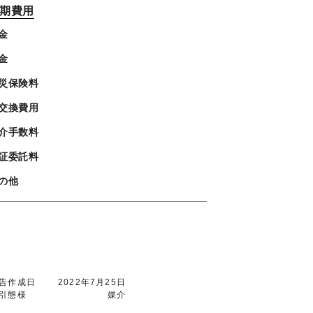
期費用
金
金
災保険料
交換費用
介手数料
証委託料
の他
告作成日
2022年7月25日
引態様
媒介