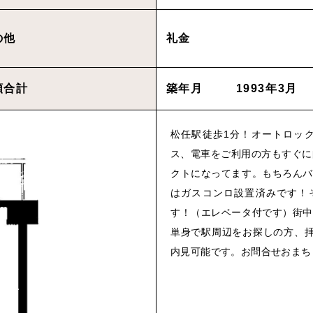
物件を買いたい方へ
の他
礼金
CONT
額合計
築年月
1993年3月
Cancel
松任駅徒歩1分！オートロッ
ス、電車をご利用の方もすぐに
クトになってます。もちろんバ
Rep
はガスコンロ設置済みです！
す！（エレベータ付です）街中
プライバシーポリシ
単身で駅周辺をお探しの方、拝
内見可能です。お問合せおまち