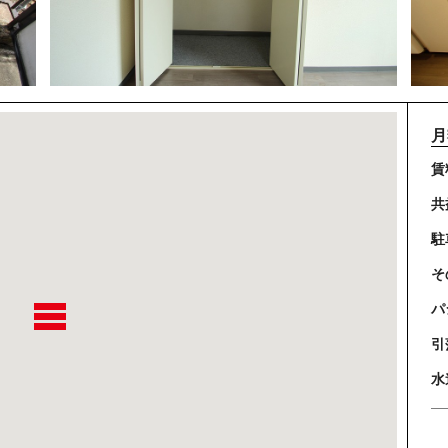
月
賃
共
駐
そ
パ
引
水