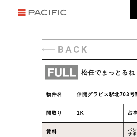
BACK
松任でまっとるね
物件名
信開グラビス駅北703号
間取り
1K
占
パシ
賃料
サポ