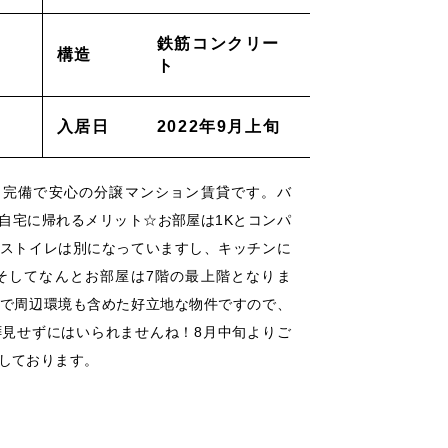
鉄筋コンクリー
採用情報
構造
ト
ACT
_お問い合わせ
入居日
2022年9月上旬
lation
_解約申し込み
ク完備で安心の分譲マンション賃貸です。バ
自宅に帰れるメリット☆お部屋は1Kとコンパ
ストイレは別になっていますし、キッチンに
air
_修理申し込み
そしてなんとお部屋は7階の最上階となりま
で周辺環境も含めた好立地な物件ですので、
ー
/
/
見せずにはいられませんね！8月中旬よりご
しております。