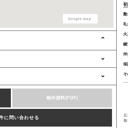
初
敷
Google map
礼
火
鍵
仲
保
そ
物件資料
(PDF)
広
件に問い合わせる
取