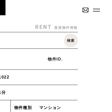
RENT
SALE
賃貸物件一覧
売買物件一覧
RENT
賃貸物件情報
SALE
INVESTMENT
検索
その他
売買物件一覧
投資物件一覧
戸建
駐車場
トランクルーム
店舗・事務所
物件ID.
ミリー
Staff
_スタッフ
022
2K/2DK/2LDK
3K/3DK/3LDK
4K/4DK/4LDK
5K
Topics
_イベント/企画
1分
部
南部(野々市方面)
北部(東金沢方面)
中部(金沢駅/県庁方面)
学方面)
西部(西金沢/西インター)
その他
物件を売りたい方へ
物件種別
マンション
能美市
小松市
かほく市
河北郡