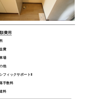
額費用
料
益費
車場
の他
シフィックサポートⅡ
落手数料
道料